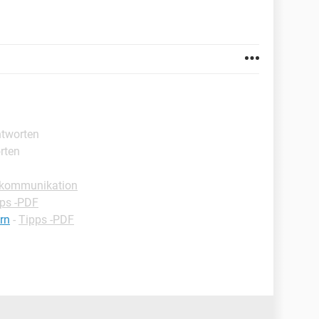
ntworten
rten
okommunikation
ps -PDF
ern
-
Tipps -PDF