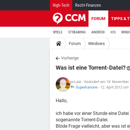
High-Tech
Recht-Finanzen
FORUM
TIPPS & 
SPIELE
STREAMING
ANDROID
IOS
WIND
Forum
Windows
Vorherige
Was ist eine Torrent-Datei?
pcLaie
- Geändert am 18. November
Superkanone
-
12. April 2012 um
Hallo,
ich habe vor einer Stunde eine Datei
sogenannte Torrent-Datei.
Blöde Frage vielleicht, aber was ist 