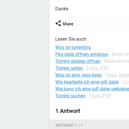
Danke
Share
Lesen Sie auch:
Was ist torrenting
Pkg datei öffnen windows
- Beste A
Torrent dateien öffnen
- Beste Antwo
Torrent seiten
-
Tipps -P2P
Was ist eine .wps-datei
-
Tipps -Bür
Wie bearbeite ich eine pdf datei
-
Tip
Wie kann ich eine pdf datei verklein
Torrent suchen
-
Tipps -P2P
1 Antwort
ANTWORT 1 / 1