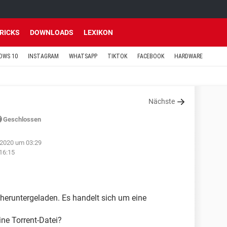
TRICKS
DOWNLOADS
LEXIKON
OWS 10
INSTAGRAM
WHATSAPP
TIKTOK
FACEBOOK
HARDWARE
Nächste
Geschlossen
 2020 um 03:29
 16:15
 heruntergeladen. Es handelt sich um eine
eine Torrent-Datei?