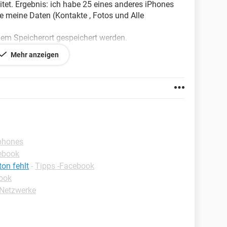
tet. Ergebnis: ich habe 25 eines anderes iPhones
lle meine Daten (Kontakte , Fotos und Alle
.
chem Speicherort gespeichert werden.
Mehr anzeigen
phones
ebook
on fehlt
-
Tipps -Facebook
ook
 Netzwerke