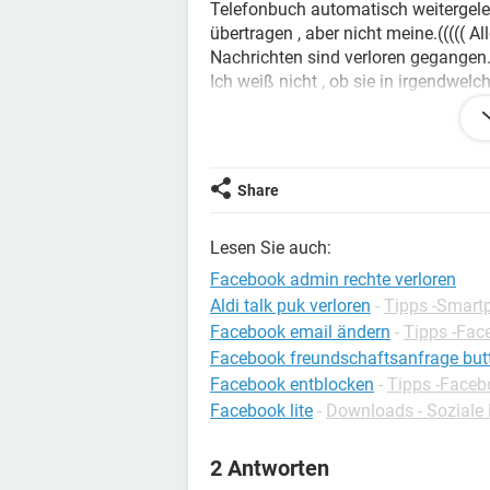
Telefonbuch automatisch weitergelei
übertragen , aber nicht meine.((((( A
Nachrichten sind verloren gegangen
Ich weiß nicht , ob sie in irgendwel
Könnte ihr mir etwa helfen?
Vielen Dank im Voraus.
MFG
Share
Lesen Sie auch:
Facebook admin rechte verloren
Aldi talk puk verloren
-
Tipps -Smart
Facebook email ändern
-
Tipps -Fac
Facebook freundschaftsanfrage butt
Facebook entblocken
-
Tipps -Faceb
Facebook lite
-
Downloads - Soziale
2 Antworten