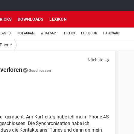
TRICKS
DOWNLOADS
LEXIKON
OWS 10
INSTAGRAM
WHATSAPP
TIKTOK
FACEBOOK
HARDWARE
iPhone
Nächste
verloren
Geschlossen
hler gemacht. Am Karfreitag habe ich mein iPhone 4S
geschlossen. Die Synchronisation habe ich
t, dass die Kontakte ans iTunes und dann an mein