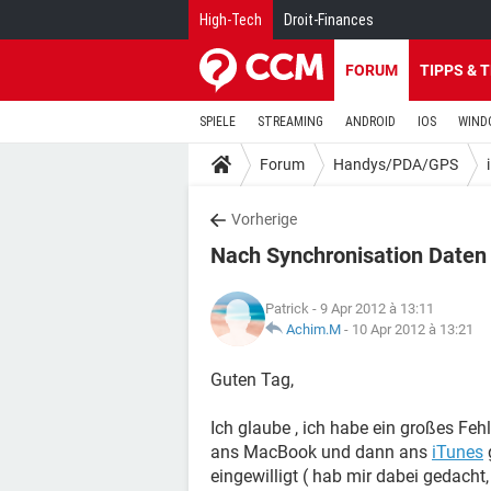
High-Tech
Droit-Finances
FORUM
TIPPS & 
SPIELE
STREAMING
ANDROID
IOS
WIND
Forum
Handys/PDA/GPS
Vorherige
Nach Synchronisation Daten 
Patrick
- 9 Apr 2012 à 13:11
Achim.M
-
10 Apr 2012 à 13:21
Guten Tag,
Ich glaube , ich habe ein großes Fe
ans MacBook und dann ans
iTunes
eingewilligt ( hab mir dabei gedach