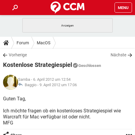
MENU
HOME
SPIELE
STREAMING
TIPPS & TRICKS
Forum
MacOS
ANDROID
IOS
SPIELE
STREAMING
DOWNLOADS
Vorherige
Nächste
WINDOWS 10
INSTAGRAM
ANDROID
IOS
Kostenlose Strategiespiel
WHATSAPP
SPIELE
TIKTOK
STREAMING
Geschlossen
FORUM
WINDOWS 10
INSTAGRAM
FACEBOOK
ANDROID
HARDWARE
IOS
Samba
- 6. April 2012 um 12:54
WHATSAPP
SPIELE
TIKTOK
STREAMING
LEXIKON
Baggio -
9. April 2012 um 17:06
WINDOWS 10
INSTAGRAM
FACEBOOK
ANDROID
HARDWARE
IOS
WHATSAPP
SPIELE
TIKTOK
STREAMING
Guten Tag,
WINDOWS 10
INSTAGRAM
FACEBOOK
ANDROID
HARDWARE
IOS
Ich möchte fragen ob ein kostenloses Strategiespiel wie
WHATSAPP
TIKTOK
Warcraft für Mac verfügbar ist oder nicht.
WINDOWS 10
INSTAGRAM
FACEBOOK
HARDWARE
MFG
WHATSAPP
TIKTOK