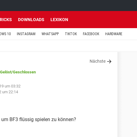
TRICKS
DOWNLOADS
LEXIKON
OWS 10
INSTAGRAM
WHATSAPP
TIKTOK
FACEBOOK
HARDWARE
Nächste
Gelöst
/Geschlossen
019 um 03:32
12 um 22:14
 um BF3 flüssig spielen zu können?