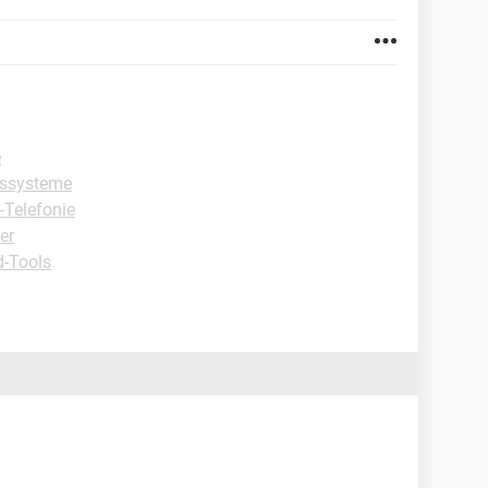
e
bssysteme
-Telefonie
er
-Tools