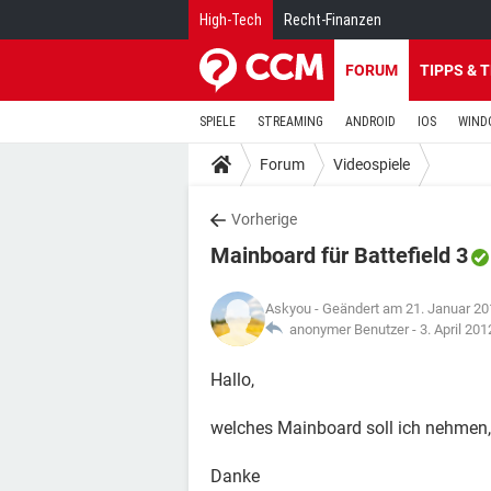
High-Tech
Recht-Finanzen
FORUM
TIPPS & 
SPIELE
STREAMING
ANDROID
IOS
WIND
Forum
Videospiele
Vorherige
Mainboard für Battefield 3
Askyou
- Geändert am 21. Januar 2
anonymer Benutzer -
3. April 20
Hallo,
welches Mainboard soll ich nehmen,
Danke