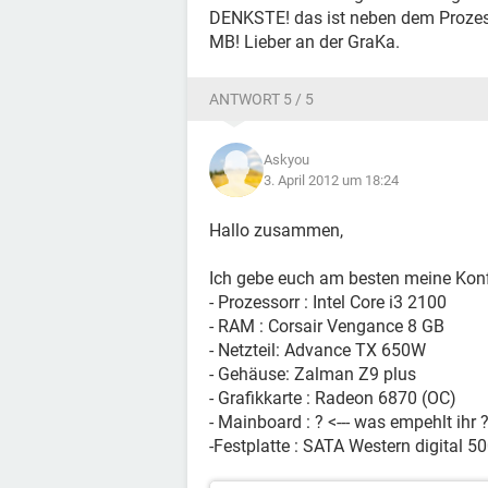
DENKSTE! das ist neben dem Prozess
MB! Lieber an der GraKa.
ANTWORT 5 / 5
Askyou
3. April 2012 um 18:24
Hallo zusammen,
Ich gebe euch am besten meine Konf
- Prozessorr : Intel Core i3 2100
- RAM : Corsair Vengance 8 GB
- Netzteil: Advance TX 650W
- Gehäuse: Zalman Z9 plus
- Grafikkarte : Radeon 6870 (OC)
- Mainboard : ? <--- was empehlt ih
-Festplatte : SATA Western digital 5