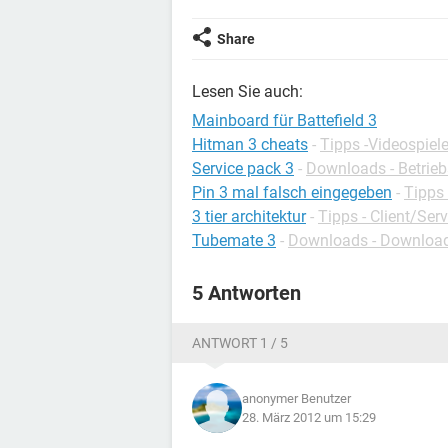
Share
Lesen Sie auch:
Mainboard für Battefield 3
Hitman 3 cheats
-
Tipps -Videospiel
Service pack 3
-
Downloads - Betrie
Pin 3 mal falsch eingegeben
-
Tipps 
3 tier architektur
-
Tipps - Client/Serv
Tubemate 3
-
Downloads - Download
5 Antworten
ANTWORT 1 / 5
anonymer Benutzer
28. März 2012 um 15:29