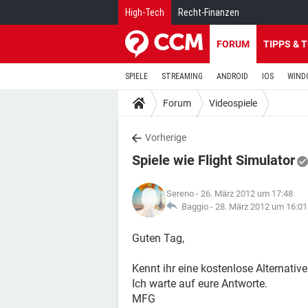
High-Tech
Recht-Finanzen
FORUM
TIPPS & 
SPIELE
STREAMING
ANDROID
IOS
WIND
Forum
Videospiele
Vorherige
Spiele wie Flight Simulator
Sereno
- 26. März 2012 um 17:48
Baggio -
28. März 2012 um 16:01
Guten Tag,
Kennt ihr eine kostenlose Alternativ
Ich warte auf eure Antworte.
MFG