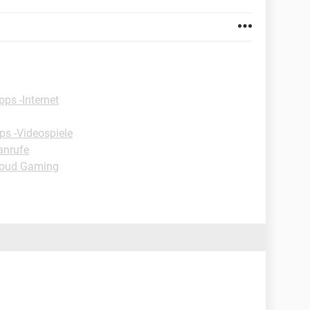
pps -Internet
ps -Videospiele
anrufe
loud Gaming