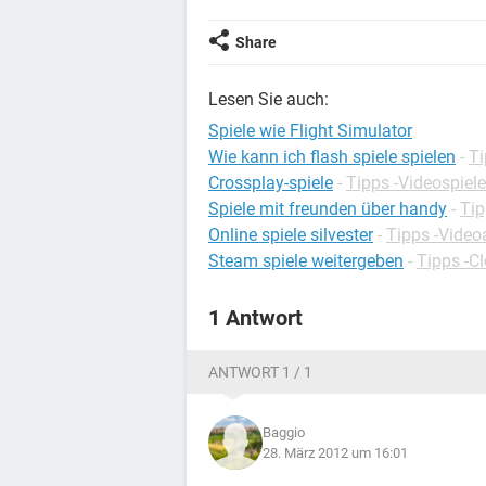
Share
Lesen Sie auch:
Spiele wie Flight Simulator
Wie kann ich flash spiele spielen
-
Ti
Crossplay-spiele
-
Tipps -Videospiele
Spiele mit freunden über handy
-
Tip
Online spiele silvester
-
Tipps -Video
Steam spiele weitergeben
-
Tipps -C
1 Antwort
ANTWORT 1 / 1
Baggio
28. März 2012 um 16:01