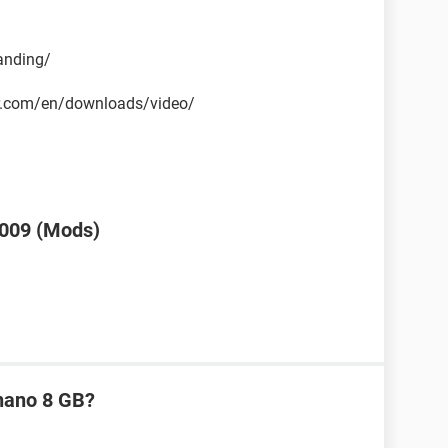
anding/
or.com/en/downloads/video/
2009 (Mods)
 nano 8 GB?