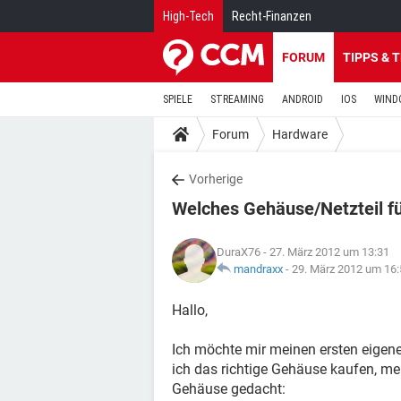
High-Tech
Recht-Finanzen
FORUM
TIPPS & 
SPIELE
STREAMING
ANDROID
IOS
WIND
Forum
Hardware
Vorherige
Welches Gehäuse/Netzteil f
DuraX76
- 27. März 2012 um 13:31
mandraxx
-
29. März 2012 um 16:
Hallo,
Ich möchte mir meinen ersten eige
ich das richtige Gehäuse kaufen, me
Gehäuse gedacht: