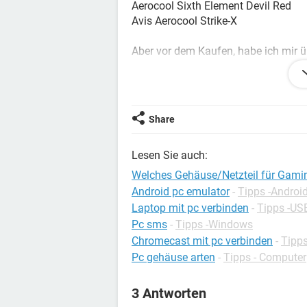
Aerocool Sixth Element Devil Red
Avis Aerocool Strike-X
Aber vor dem Kaufen, habe ich mir üb
Meinungen/Ratschläge ? Was könnt i
Danke
Share
Lesen Sie auch:
Welches Gehäuse/Netzteil für Gami
Android pc emulator
-
Tipps -Androi
Laptop mit pc verbinden
-
Tipps -US
Pc sms
-
Tipps -Windows
Chromecast mit pc verbinden
-
Tipps
Pc gehäuse arten
-
Tipps - Computer
3 Antworten