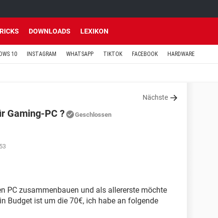
TRICKS
DOWNLOADS
LEXIKON
OWS 10
INSTAGRAM
WHATSAPP
TIKTOK
FACEBOOK
HARDWARE
Nächste
ür Gaming-PC ?
Geschlossen
53
nen PC zusammenbauen und als allererste möchte
in Budget ist um die 70€, ich habe an folgende