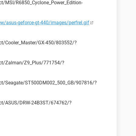
uct/MSI/R6850_Cyclone_Power_Edition-
w/asus-geforce-gt-440/images/perfrel.gif
uct/Cooler_Master/GX-450/803552/?
duct/Zalman/Z9_Plus/771754/?
oduct/Seagate/ST500DM002_500_GB/907816/?
oduct/ASUS/DRW-24B3ST/674762/?