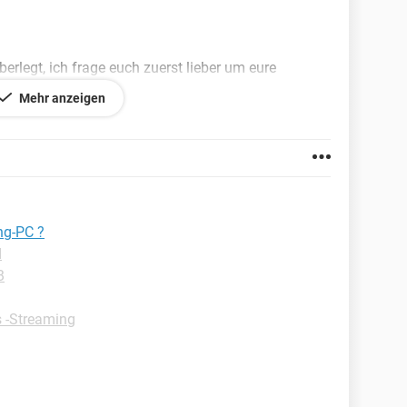
erlegt, ich frage euch zuerst lieber um eure
hr mir bitte auch als Netzteile empfehlen?
Mehr anzeigen
ng-PC ?
d
B
 -Streaming