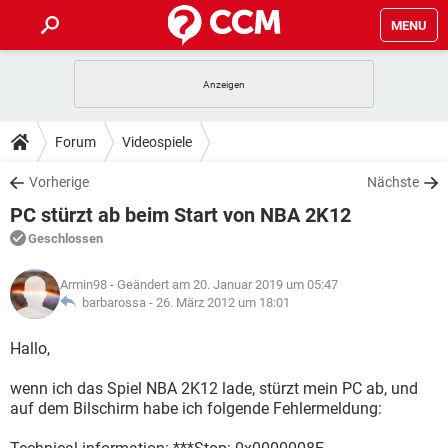
MENU
HOME
SPIELE
STREAMING
TIPPS & TRICKS
Forum
Videospiele
ANDROID
IOS
SPIELE
STREAMING
DOWNLOADS
Vorherige
Nächste
WINDOWS 10
INSTAGRAM
ANDROID
IOS
PC stürzt ab beim Start von NBA 2K12
WHATSAPP
SPIELE
TIKTOK
STREAMING
FORUM
WINDOWS 10
INSTAGRAM
Geschlossen
FACEBOOK
ANDROID
HARDWARE
IOS
WHATSAPP
SPIELE
TIKTOK
STREAMING
LEXIKON
WINDOWS 10
Armin98
- Geändert am 20. Januar 2019 um 05:47
INSTAGRAM
FACEBOOK
ANDROID
HARDWARE
IOS
barbarossa -
26. März 2012 um 18:01
WHATSAPP
SPIELE
TIKTOK
STREAMING
WINDOWS 10
INSTAGRAM
Hallo,
FACEBOOK
ANDROID
HARDWARE
IOS
WHATSAPP
TIKTOK
wenn ich das Spiel NBA 2K12 lade, stürzt mein PC ab, und
WINDOWS 10
INSTAGRAM
FACEBOOK
HARDWARE
auf dem Bilschirm habe ich folgende Fehlermeldung:
WHATSAPP
TIKTOK