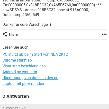
Technical information: ***Stop: 0x0000008E
FACEBOOK
HARDWARE
(0xC0000005,0x918B8C32,0xA65E6760,0×00000000) ***
aswSP.SYS - Adress 918B8C32 base at 918AC000,
Datestamp 4f56a5d9
Danke für eure Vorschläge :)
Share
Lesen Sie auch:
PC stürzt ab beim Start von NBA 2K12
Chrome stürzt ab
Vista start beschleunigen
Android pc emulator
Übertragung von daten in den pc
Laptop mit pc verbinden
2 Antworten
ANTWORT 1 / 2