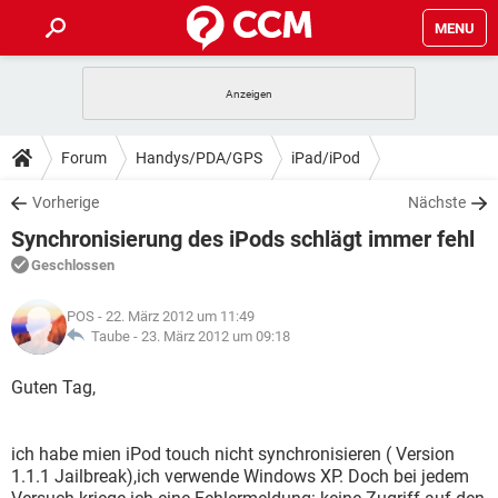
MENU
HOME
SPIELE
STREAMING
TIPPS & TRICKS
Forum
Handys/PDA/GPS
iPad/iPod
ANDROID
IOS
SPIELE
STREAMING
DOWNLOADS
Vorherige
Nächste
WINDOWS 10
INSTAGRAM
ANDROID
IOS
Synchronisierung des iPods schlägt immer fehl
WHATSAPP
SPIELE
TIKTOK
STREAMING
FORUM
WINDOWS 10
INSTAGRAM
Geschlossen
FACEBOOK
ANDROID
HARDWARE
IOS
WHATSAPP
SPIELE
TIKTOK
STREAMING
LEXIKON
WINDOWS 10
POS
- 22. März 2012 um 11:49
INSTAGRAM
FACEBOOK
ANDROID
HARDWARE
IOS
Taube -
23. März 2012 um 09:18
WHATSAPP
SPIELE
TIKTOK
STREAMING
WINDOWS 10
INSTAGRAM
Guten Tag,
FACEBOOK
ANDROID
HARDWARE
IOS
WHATSAPP
TIKTOK
WINDOWS 10
INSTAGRAM
FACEBOOK
HARDWARE
ich habe mien iPod touch nicht synchronisieren ( Version
WHATSAPP
TIKTOK
1.1.1 Jailbreak),ich verwende Windows XP. Doch bei jedem