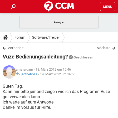
MENU
HOME
SPIELE
STREAMING
TIPPS & TRICKS
Forum
Software/Treiber
ANDROID
IOS
SPIELE
STREAMING
DOWNLOADS
Vorherige
Nächste
WINDOWS 10
INSTAGRAM
ANDROID
IOS
Vuze Bedienungsanleitung?
WHATSAPP
SPIELE
TIKTOK
STREAMING
Geschlossen
FORUM
WINDOWS 10
INSTAGRAM
FACEBOOK
ANDROID
HARDWARE
IOS
amsterdam
- 13. März 2012 um 15:46
WHATSAPP
SPIELE
TIKTOK
STREAMING
LEXIKON
jedtheboss
-
14. März 2012 um 16:50
WINDOWS 10
INSTAGRAM
FACEBOOK
ANDROID
HARDWARE
IOS
WHATSAPP
SPIELE
TIKTOK
STREAMING
Guten Tag,
WINDOWS 10
INSTAGRAM
Kann mir bitte jemand zeigen wie ich das Programm Vuze
FACEBOOK
ANDROID
HARDWARE
IOS
gut verwenden kann.
WHATSAPP
TIKTOK
Ich warte auf eure Antworte.
WINDOWS 10
INSTAGRAM
FACEBOOK
HARDWARE
Danke im voraus für Hilfe.
WHATSAPP
TIKTOK