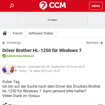
MENU
HOME
SPIELE
STREAMING
TIPPS & TRICKS
Forum
Software/Treiber
ANDROID
IOS
SPIELE
STREAMING
DOWNLOADS
Vorherige
Nächste
WINDOWS 10
INSTAGRAM
ANDROID
IOS
Driver Brother HL-1250 für Windows 7
WHATSAPP
SPIELE
TIKTOK
STREAMING
FORUM
WINDOWS 10
INSTAGRAM
Gelöst
/Geschlossen
FACEBOOK
ANDROID
HARDWARE
IOS
WHATSAPP
SPIELE
TIKTOK
STREAMING
LEXIKON
WINDOWS 10
K-Marion
- Geändert am 28. September 2019 um 06:51
INSTAGRAM
FACEBOOK
ANDROID
HARDWARE
IOS
Ricky -
14. März 2012 um 15:47
WHATSAPP
SPIELE
TIKTOK
STREAMING
WINDOWS 10
INSTAGRAM
Guten Tag,
FACEBOOK
ANDROID
HARDWARE
IOS
ich bin auf der Suche nach dem Driver des Druckers Brother
WHATSAPP
TIKTOK
HL-1250 für Windows 7. Kann jemand bitte helfen?
WINDOWS 10
INSTAGRAM
FACEBOOK
HARDWARE
Vielen Dank im Voraus
WHATSAPP
TIKTOK