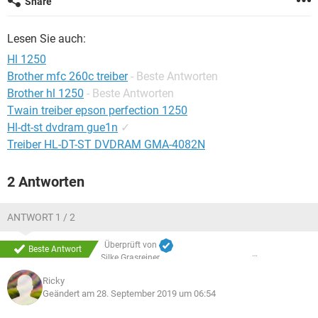
Share
FACEBOOK
HARDWARE
Lesen Sie auch:
Hl 1250
Brother mfc 260c treiber
- Beste Antworten
Brother hl 1250
- Beste Antworten
Twain treiber epson perfection 1250
Hl-dt-st dvdram gue1n
✓
Treiber HL-DT-ST DVDRAM GMA-4082N
2 Antworten
ANTWORT 1 / 2
Überprüft von
Beste Antwort
Silke Grasreiner
Ricky
Geändert am 28. September 2019 um 06:54