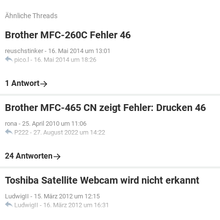
Ähnliche Threads
Brother MFC-260C Fehler 46
reuschstinker
-
16. Mai 2014 um 13:01
pico.l
-
16. Mai 2014 um 18:26
1 Antwort
Brother MFC-465 CN zeigt Fehler: Drucken 46
rona
-
25. April 2010 um 11:06
P222
-
27. August 2022 um 14:22
24 Antworten
Toshiba Satellite Webcam wird nicht erkannt
LudwigII
-
15. März 2012 um 12:15
LudwigII
-
16. März 2012 um 16:31