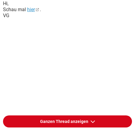
Hi,
Schau mal
hier
.
VG
Ganzen Thread anzeigen