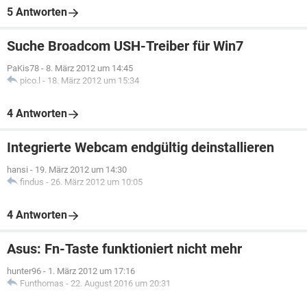
5 Antworten
Suche Broadcom USH-Treiber für Win7
PaKis78
-
8. März 2012 um 14:45
pico.l
-
18. März 2012 um 15:34
4 Antworten
Integrierte Webcam endgültig deinstallieren
hansi
-
19. März 2012 um 14:30
findus
-
26. März 2012 um 10:05
4 Antworten
Asus: Fn-Taste funktioniert nicht mehr
hunter96
-
1. März 2012 um 17:16
Funthomas
-
22. August 2016 um 20:31