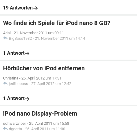
19 Antworten
Wo finde ich Spiele für iPod nano 8 GB?
Arial
-
21. November 2011 um 09:11
BigBoss1982
-
21. November 2011 um 14:14
1 Antwort
Hörbücher von iPod entfernen
Christina
-
26. April 2012 um 17:31
jedtheboss
-
27. April 2012 um 12:42
1 Antwort
iPod nano Display-Problem
schwarzviper
-
25. April 2011 um 15:58
riggotta
-
26. April 2011 um 11:00