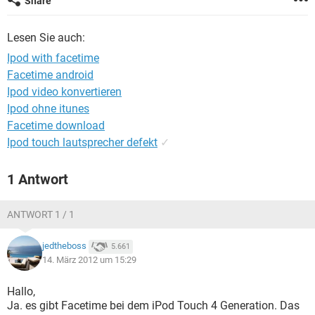
Share
FACEBOOK
HARDWARE
Lesen Sie auch:
Ipod with facetime
Facetime android
Ipod video konvertieren
Ipod ohne itunes
Facetime download
Ipod touch lautsprecher defekt
✓
1 Antwort
ANTWORT 1 / 1
jedtheboss
5.661
14. März 2012 um 15:29
Hallo,
Ja. es gibt Facetime bei dem iPod Touch 4 Generation. Das