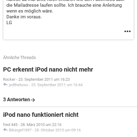
die Mailadresse laufen sollte. Ich brauche eine Anleitung
wenn es möglich wäre.
Danke im voraus.
LG
Ähnliche Threads
PC erkennt iPod nano nicht mehr
Rocker
-
23. September 2011 um 16:23
jedtheboss
-
23. September 2011 um 16:44
3 Antworten
iPod nano funktioniert nicht
fred 445
-
28. März 2010 um 22:16
Bikergirl1997
-
28. Oktober 2015 um 09:16