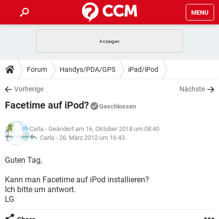
MENU
HOME
SPIELE
STREAMING
TIPPS & TRICKS
Forum
Handys/PDA/GPS
iPad/iPod
ANDROID
IOS
SPIELE
STREAMING
DOWNLOADS
Vorherige
Nächste
WINDOWS 10
INSTAGRAM
ANDROID
IOS
Facetime auf iPod?
WHATSAPP
SPIELE
TIKTOK
STREAMING
Geschlossen
FORUM
WINDOWS 10
INSTAGRAM
FACEBOOK
ANDROID
HARDWARE
IOS
Carla
- Geändert am 16. Oktober 2018 um 08:40
WHATSAPP
SPIELE
TIKTOK
STREAMING
LEXIKON
Carla -
26. März 2012 um 16:43
WINDOWS 10
INSTAGRAM
FACEBOOK
ANDROID
HARDWARE
IOS
WHATSAPP
SPIELE
TIKTOK
STREAMING
Guten Tag,
WINDOWS 10
INSTAGRAM
FACEBOOK
ANDROID
HARDWARE
IOS
Kann man Facetime auf iPod installieren?
WHATSAPP
TIKTOK
Ich bitte um antwort.
WINDOWS 10
INSTAGRAM
FACEBOOK
HARDWARE
LG
WHATSAPP
TIKTOK