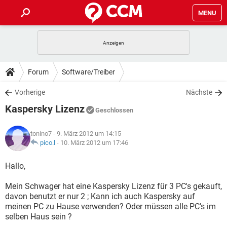
MENU
HOME
SPIELE
STREAMING
TIPPS & TRICKS
Forum
Software/Treiber
ANDROID
IOS
SPIELE
STREAMING
DOWNLOADS
Vorherige
Nächste
WINDOWS 10
INSTAGRAM
ANDROID
IOS
Kaspersky Lizenz
WHATSAPP
SPIELE
TIKTOK
STREAMING
Geschlossen
FORUM
WINDOWS 10
INSTAGRAM
FACEBOOK
ANDROID
HARDWARE
IOS
tonino7
- 9. März 2012 um 14:15
WHATSAPP
SPIELE
TIKTOK
STREAMING
LEXIKON
pico.l
-
10. März 2012 um 17:46
WINDOWS 10
INSTAGRAM
FACEBOOK
ANDROID
HARDWARE
IOS
WHATSAPP
SPIELE
TIKTOK
STREAMING
Hallo,
WINDOWS 10
INSTAGRAM
FACEBOOK
ANDROID
HARDWARE
IOS
Mein Schwager hat eine Kaspersky Lizenz für 3 PC's gekauft,
WHATSAPP
TIKTOK
davon benutzt er nur 2 ; Kann ich auch Kaspersky auf
WINDOWS 10
INSTAGRAM
FACEBOOK
HARDWARE
meinen PC zu Hause verwenden? Oder müssen alle PC's im
WHATSAPP
TIKTOK
selben Haus sein ?