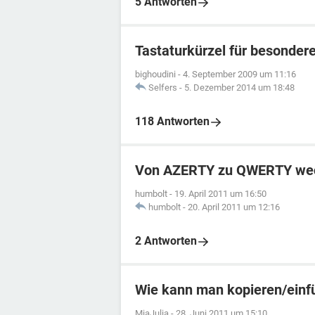
5 Antworten
Tastaturkürzel für besonder
bighoudini
-
4. September 2009 um 11:16
Selfers
-
5. Dezember 2014 um 18:48
118 Antworten
Von AZERTY zu QWERTY we
humbolt
-
19. April 2011 um 16:50
humbolt
-
20. April 2011 um 12:16
2 Antworten
Wie kann man kopieren/einf
MiaJulia
-
28. Juni 2011 um 15:10