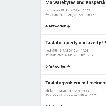
Malwarebytes und Kaspersk
Zoumana
-
19. Juli 2011 um 14:31
Zoumana
-
4. August 2011 um 12:41
4 Antworten
Tastatur querty und azerty !!!
kevin458
-
3. Mai 2010 um 17:08
Rikkunter
-
6. Mai 2010 um 12:14
6 Antworten
Tastaturproblem mit meine
shilka
-
9. November 2009 um 16:22
shilka
-
9. November 2009 um 16:24