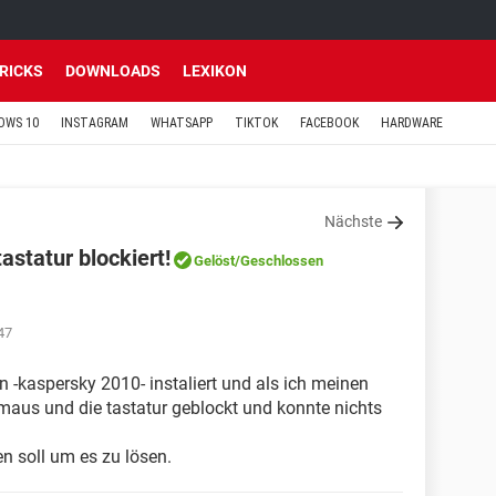
TRICKS
DOWNLOADS
LEXIKON
OWS 10
INSTAGRAM
WHATSAPP
TIKTOK
FACEBOOK
HARDWARE
Nächste
statur blockiert!
Gelöst
/Geschlossen
47
on -kaspersky 2010- instaliert und als ich meinen
 maus und die tastatur geblockt und konnte nichts
n soll um es zu lösen.