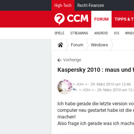
High-Tech
Recht-Finanzen
FORUM
TIPPS & 
SPIELE
STREAMING
ANDROID
IOS
WIND
Forum
Windows
Vorherige
Kaspersky 2010 : maus und ta
=--ICH-->
- 29. März 2010 um 12:46
=--ICH--> -
29. März 2010 um 12:
Ich habe gerade die letzte version v
computer neu gestartet habe ist die
machen!
Also frage ich gerade was ich mache