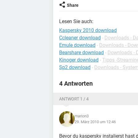
Share
Lesen Sie auch:
Kaspersky 2010 download
Ccleaner download
-
Downloads - Da
Emule download
-
Downloads - Dow
Bearshare download
-
Downloads - 
Kinoger download
-
Tipps -Streamin
Sp2 download
-
Downloads - Syste
4 Antworten
ANTWORT 1 / 4
marion3
29. März 2010 um 12:46
Bevor du kaspersky instalierst hast d