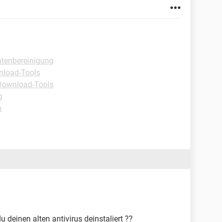
tenbereinigung
nload-Tools
Download-Tools
g
m
u deinen alten antivirus deinstaliert ??