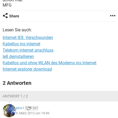
FACEBOOK
HARDWARE
MFG
Share
Lesen Sie auch:
Internet IE8. Verschwunden
Kabellos ins internet
Telekom internet anschluss
Ie8 deinstallieren
Kabellos und ohne WLAN des Modems ins Internet
Internet explorer download
2 Antworten
ANTWORT 1 / 2
pico.l
637
9. März 2012 um 19:49