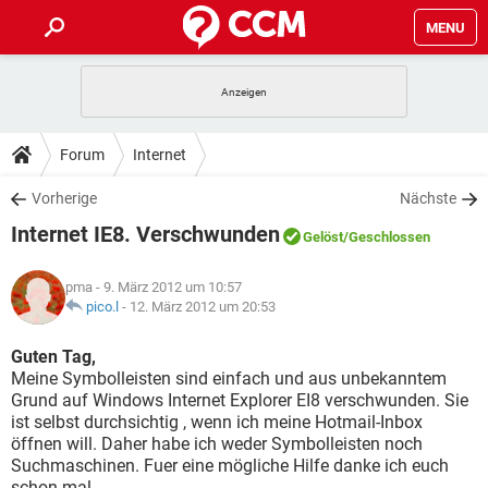
MENU
HOME
SPIELE
STREAMING
TIPPS & TRICKS
Forum
Internet
ANDROID
IOS
SPIELE
STREAMING
DOWNLOADS
Vorherige
Nächste
WINDOWS 10
INSTAGRAM
ANDROID
IOS
Internet IE8. Verschwunden
WHATSAPP
SPIELE
TIKTOK
STREAMING
Gelöst
/Geschlossen
FORUM
WINDOWS 10
INSTAGRAM
FACEBOOK
ANDROID
HARDWARE
IOS
pma
- 9. März 2012 um 10:57
WHATSAPP
SPIELE
TIKTOK
STREAMING
LEXIKON
pico.l
-
12. März 2012 um 20:53
WINDOWS 10
INSTAGRAM
FACEBOOK
ANDROID
HARDWARE
IOS
WHATSAPP
SPIELE
TIKTOK
STREAMING
Guten Tag,
WINDOWS 10
INSTAGRAM
Meine Symbolleisten sind einfach und aus unbekanntem
FACEBOOK
ANDROID
HARDWARE
IOS
Grund auf Windows Internet Explorer EI8 verschwunden. Sie
WHATSAPP
TIKTOK
ist selbst durchsichtig , wenn ich meine Hotmail-Inbox
WINDOWS 10
INSTAGRAM
FACEBOOK
HARDWARE
öffnen will. Daher habe ich weder Symbolleisten noch
WHATSAPP
TIKTOK
Suchmaschinen. Fuer eine mögliche Hilfe danke ich euch
schon mal.