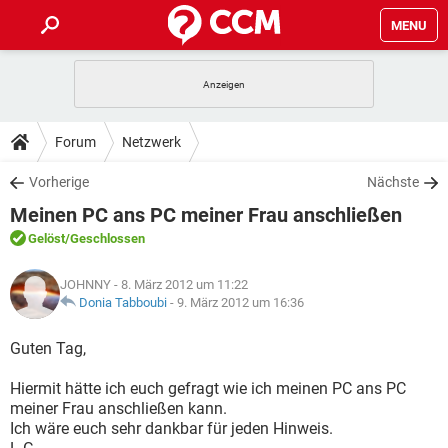
MENU
HOME
SPIELE
STREAMING
TIPPS & TRICKS
Forum
Netzwerk
ANDROID
IOS
SPIELE
STREAMING
DOWNLOADS
Vorherige
Nächste
WINDOWS 10
INSTAGRAM
ANDROID
IOS
Meinen PC ans PC meiner Frau anschließen
WHATSAPP
SPIELE
TIKTOK
STREAMING
FORUM
WINDOWS 10
INSTAGRAM
Gelöst
/Geschlossen
FACEBOOK
ANDROID
HARDWARE
IOS
WHATSAPP
SPIELE
TIKTOK
STREAMING
LEXIKON
WINDOWS 10
JOHNNY
- 8. März 2012 um 11:22
INSTAGRAM
FACEBOOK
ANDROID
HARDWARE
IOS
Donia Tabboubi
-
9. März 2012 um 16:36
WHATSAPP
SPIELE
TIKTOK
STREAMING
WINDOWS 10
INSTAGRAM
Guten Tag,
FACEBOOK
ANDROID
HARDWARE
IOS
WHATSAPP
TIKTOK
Hiermit hätte ich euch gefragt wie ich meinen PC ans PC
WINDOWS 10
INSTAGRAM
FACEBOOK
HARDWARE
meiner Frau anschließen kann.
WHATSAPP
TIKTOK
Ich wäre euch sehr dankbar für jeden Hinweis.