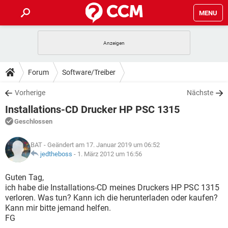
MENU
HOME
SPIELE
STREAMING
TIPPS & TRICKS
Forum
Software/Treiber
ANDROID
IOS
SPIELE
STREAMING
DOWNLOADS
Vorherige
Nächste
WINDOWS 10
INSTAGRAM
ANDROID
IOS
Installations-CD Drucker HP PSC 1315
WHATSAPP
SPIELE
TIKTOK
STREAMING
FORUM
WINDOWS 10
INSTAGRAM
Geschlossen
FACEBOOK
ANDROID
HARDWARE
IOS
WHATSAPP
SPIELE
TIKTOK
STREAMING
LEXIKON
WINDOWS 10
BAT
- Geändert am 17. Januar 2019 um 06:52
INSTAGRAM
FACEBOOK
ANDROID
HARDWARE
IOS
jedtheboss
-
1. März 2012 um 16:56
WHATSAPP
SPIELE
TIKTOK
STREAMING
WINDOWS 10
INSTAGRAM
Guten Tag,
FACEBOOK
ANDROID
HARDWARE
IOS
ich habe die Installations-CD meines Druckers HP PSC 1315
WHATSAPP
TIKTOK
verloren. Was tun? Kann ich die herunterladen oder kaufen?
WINDOWS 10
INSTAGRAM
FACEBOOK
HARDWARE
Kann mir bitte jemand helfen.
WHATSAPP
TIKTOK
FG