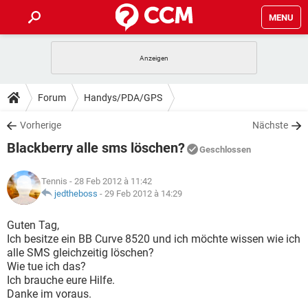
MENU
HOME
SPIELE
STREAMING
TIPPS & TRICKS
Forum
Handys/PDA/GPS
ANDROID
IOS
SPIELE
STREAMING
DOWNLOADS
Vorherige
Nächste
WINDOWS 10
INSTAGRAM
ANDROID
IOS
Blackberry alle sms löschen?
WHATSAPP
SPIELE
TIKTOK
STREAMING
Geschlossen
FORUM
WINDOWS 10
INSTAGRAM
FACEBOOK
ANDROID
HARDWARE
IOS
Tennis
- 28 Feb 2012 à 11:42
WHATSAPP
SPIELE
TIKTOK
STREAMING
LEXIKON
jedtheboss
-
29 Feb 2012 à 14:29
WINDOWS 10
INSTAGRAM
FACEBOOK
ANDROID
HARDWARE
IOS
WHATSAPP
SPIELE
TIKTOK
STREAMING
Guten Tag,
WINDOWS 10
INSTAGRAM
Ich besitze ein BB Curve 8520 und ich möchte wissen wie ich
FACEBOOK
ANDROID
HARDWARE
IOS
alle SMS gleichzeitig löschen?
WHATSAPP
TIKTOK
Wie tue ich das?
WINDOWS 10
INSTAGRAM
FACEBOOK
HARDWARE
Ich brauche eure Hilfe.
WHATSAPP
TIKTOK
Danke im voraus.