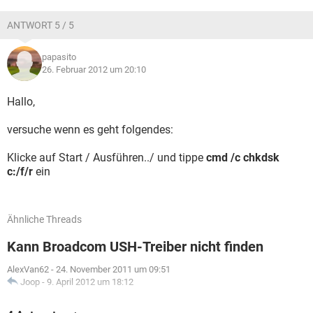
ANTWORT 5 / 5
papasito
26. Februar 2012 um 20:10
Hallo,
versuche wenn es geht folgendes:
Klicke auf Start / Ausführen../ und tippe
cmd /c chkdsk
c:/f/r
ein
Ähnliche Threads
Kann Broadcom USH-Treiber nicht finden
AlexVan62
-
24. November 2011 um 09:51
Joop
-
9. April 2012 um 18:12