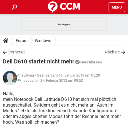
MENU
HOME
SPIELE
STREAMING
TIPPS & TRICKS
Forum
Windows
ANDROID
IOS
SPIELE
STREAMING
DOWNLOADS
Vorherige
Nächste
WINDOWS 10
INSTAGRAM
ANDROID
IOS
Dell D610 startet nicht mehr
WHATSAPP
SPIELE
TIKTOK
STREAMING
Geschlossen
FORUM
WINDOWS 10
INSTAGRAM
FACEBOOK
ANDROID
HARDWARE
IOS
AnaStAsia
- Geändert am 16. Januar 2019 um 05:20
WHATSAPP
SPIELE
TIKTOK
STREAMING
LEXIKON
papasito -
27. Februar 2012 um 09:52
WINDOWS 10
INSTAGRAM
FACEBOOK
ANDROID
HARDWARE
IOS
WHATSAPP
SPIELE
TIKTOK
STREAMING
Hallo,
WINDOWS 10
INSTAGRAM
mein Notebook Dell Latitude D610 hat sich mal plötzlich
FACEBOOK
ANDROID
HARDWARE
IOS
ausgeschaltet. Seitdem geht es nicht mehr an: Auch im
WHATSAPP
TIKTOK
Modus "letzte als funktionierend bekannte Konfiguration"
WINDOWS 10
INSTAGRAM
FACEBOOK
HARDWARE
oder im abgesicherten Modus fährt der Rechner nicht mehr
WHATSAPP
TIKTOK
hoch. Was soll ich machen?