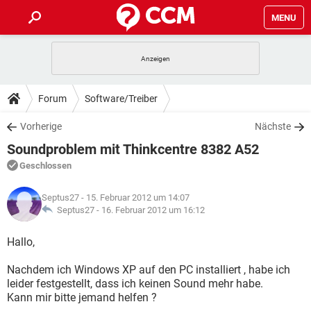
MENU
HOME
SPIELE
STREAMING
TIPPS & TRICKS
Forum
Software/Treiber
ANDROID
IOS
SPIELE
STREAMING
DOWNLOADS
Vorherige
Nächste
WINDOWS 10
INSTAGRAM
ANDROID
IOS
Soundproblem mit Thinkcentre 8382 A52
WHATSAPP
SPIELE
TIKTOK
STREAMING
FORUM
WINDOWS 10
INSTAGRAM
Geschlossen
FACEBOOK
ANDROID
HARDWARE
IOS
WHATSAPP
SPIELE
TIKTOK
STREAMING
LEXIKON
WINDOWS 10
Septus27
- 15. Februar 2012 um 14:07
INSTAGRAM
FACEBOOK
ANDROID
HARDWARE
IOS
Septus27 -
16. Februar 2012 um 16:12
WHATSAPP
SPIELE
TIKTOK
STREAMING
WINDOWS 10
INSTAGRAM
Hallo,
FACEBOOK
ANDROID
HARDWARE
IOS
WHATSAPP
TIKTOK
Nachdem ich Windows XP auf den PC installiert , habe ich
WINDOWS 10
INSTAGRAM
FACEBOOK
HARDWARE
leider festgestellt, dass ich keinen Sound mehr habe.
WHATSAPP
TIKTOK
Kann mir bitte jemand helfen ?