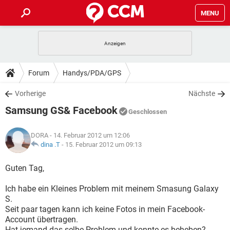
MENU
HOME
SPIELE
STREAMING
TIPPS & TRICKS
Forum
Handys/PDA/GPS
ANDROID
IOS
SPIELE
STREAMING
DOWNLOADS
Vorherige
Nächste
WINDOWS 10
INSTAGRAM
ANDROID
IOS
Samsung GS& Facebook
WHATSAPP
SPIELE
TIKTOK
STREAMING
Geschlossen
FORUM
WINDOWS 10
INSTAGRAM
FACEBOOK
ANDROID
HARDWARE
IOS
DORA
- 14. Februar 2012 um 12:06
WHATSAPP
SPIELE
TIKTOK
STREAMING
LEXIKON
dina .T
-
15. Februar 2012 um 09:13
WINDOWS 10
INSTAGRAM
FACEBOOK
ANDROID
HARDWARE
IOS
WHATSAPP
SPIELE
TIKTOK
STREAMING
Guten Tag,
WINDOWS 10
INSTAGRAM
FACEBOOK
ANDROID
HARDWARE
IOS
Ich habe ein Kleines Problem mit meinem Smasung Galaxy
WHATSAPP
TIKTOK
S.
WINDOWS 10
INSTAGRAM
FACEBOOK
HARDWARE
Seit paar tagen kann ich keine Fotos in mein Facebook-
WHATSAPP
TIKTOK
Account übertragen.
Hat jemand das selbe Problem und konnte es beheben?