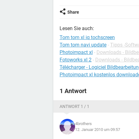
Share
Lesen Sie auch:
Tom tom xl iq tochscreen
Tom tom navi update
-
Tipps -Softw
Photoimpact xl
-
Downloads - Bildbe
Fotoworks xl 2
-
Downloads - Bildbe
Télécharger - Logiciel Bildbearbeitu
Photoimpact xl kostenlos download
1 Antwort
ANTWORT 1 / 1
4brothers
12. Januar 2010 um 09:57