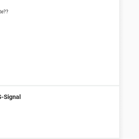
te??
-Signal