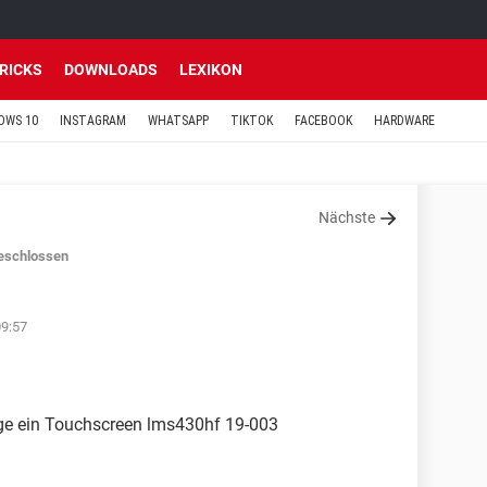
TRICKS
DOWNLOADS
LEXIKON
OWS 10
INSTAGRAM
WHATSAPP
TIKTOK
FACEBOOK
HARDWARE
Nächste
eschlossen
09:57
ge ein Touchscreen lms430hf 19-003