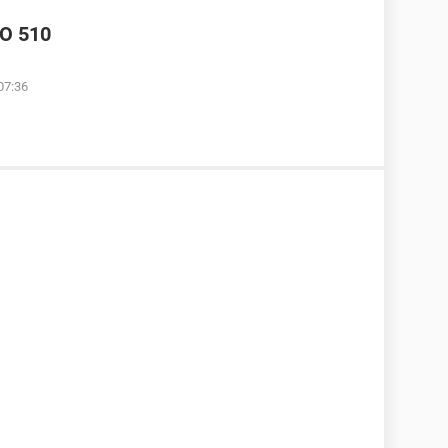
O 510
07:36