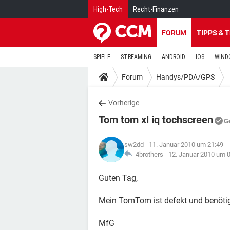
High-Tech
Recht-Finanzen
FORUM
TIPPS & 
SPIELE
STREAMING
ANDROID
IOS
WIND
Forum
Handys/PDA/GPS
Vorherige
Tom tom xl iq tochscreen
G
sw2dd
- 11. Januar 2010 um 21:49
4brothers -
12. Januar 2010 um 
Guten Tag,
Mein TomTom ist defekt und benöti
MfG