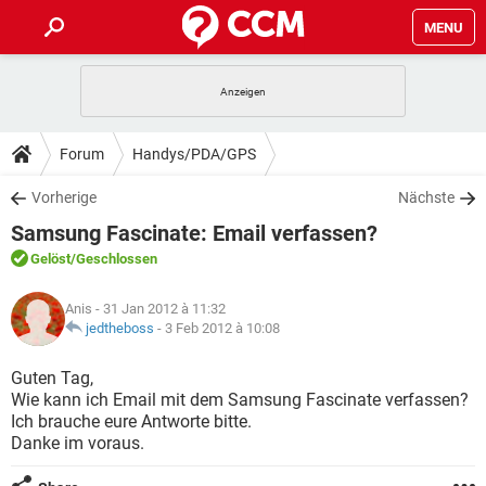
MENU
HOME
SPIELE
STREAMING
TIPPS & TRICKS
Forum
Handys/PDA/GPS
ANDROID
IOS
SPIELE
STREAMING
DOWNLOADS
Vorherige
Nächste
WINDOWS 10
INSTAGRAM
ANDROID
IOS
Samsung Fascinate: Email verfassen?
WHATSAPP
SPIELE
TIKTOK
STREAMING
FORUM
WINDOWS 10
INSTAGRAM
Gelöst
/Geschlossen
FACEBOOK
ANDROID
HARDWARE
IOS
WHATSAPP
SPIELE
TIKTOK
STREAMING
LEXIKON
WINDOWS 10
Anis
- 31 Jan 2012 à 11:32
INSTAGRAM
FACEBOOK
ANDROID
HARDWARE
IOS
jedtheboss
-
3 Feb 2012 à 10:08
WHATSAPP
SPIELE
TIKTOK
STREAMING
WINDOWS 10
INSTAGRAM
Guten Tag,
FACEBOOK
ANDROID
HARDWARE
IOS
Wie kann ich Email mit dem Samsung Fascinate verfassen?
WHATSAPP
TIKTOK
Ich brauche eure Antworte bitte.
WINDOWS 10
INSTAGRAM
FACEBOOK
HARDWARE
Danke im voraus.
WHATSAPP
TIKTOK