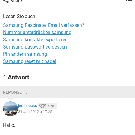
Share
FACEBOOK
HARDWARE
Lesen Sie auch:
Samsung Fascinate: Email verfassen?
Nummer unterdrücken samsung
Samsung kontakte exportieren
Samsung passwort vergessen
Pin ändern samsung
Samsung reset mit nadel
1 Antwort
RÉPONSE 1 / 1
jedtheboss
5.661
31 Jan 2012 à 17:25
Hallo,