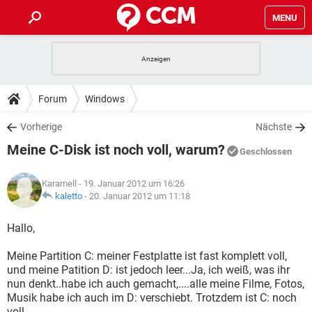
MENU
HOME
SPIELE
STREAMING
TIPPS & TRICKS
Forum
Windows
ANDROID
IOS
SPIELE
STREAMING
DOWNLOADS
Vorherige
Nächste
WINDOWS 10
INSTAGRAM
ANDROID
IOS
Meine C-Disk ist noch voll, warum?
WHATSAPP
SPIELE
TIKTOK
STREAMING
Geschlossen
FORUM
WINDOWS 10
INSTAGRAM
FACEBOOK
ANDROID
HARDWARE
IOS
Karamell
- 19. Januar 2012 um 16:26
WHATSAPP
SPIELE
TIKTOK
STREAMING
LEXIKON
kaletto
-
20. Januar 2012 um 11:18
WINDOWS 10
INSTAGRAM
FACEBOOK
ANDROID
HARDWARE
IOS
WHATSAPP
SPIELE
TIKTOK
STREAMING
Hallo,
WINDOWS 10
INSTAGRAM
FACEBOOK
ANDROID
HARDWARE
IOS
Meine Partition C: meiner Festplatte ist fast komplett voll,
WHATSAPP
TIKTOK
und meine Patition D: ist jedoch leer...Ja, ich weiß, was ihr
WINDOWS 10
INSTAGRAM
FACEBOOK
HARDWARE
nun denkt..habe ich auch gemacht,....alle meine Filme, Fotos,
WHATSAPP
TIKTOK
Musik habe ich auch im D: verschiebt. Trotzdem ist C: noch
voll .