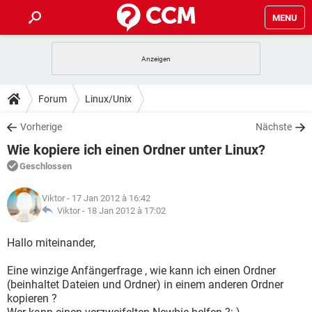
MENU
HOME
SPIELE
STREAMING
TIPPS & TRICKS
Forum
Linux/Unix
ANDROID
IOS
SPIELE
STREAMING
DOWNLOADS
Vorherige
Nächste
WINDOWS 10
INSTAGRAM
ANDROID
IOS
Wie kopiere ich einen Ordner unter Linux?
WHATSAPP
SPIELE
TIKTOK
STREAMING
FORUM
WINDOWS 10
INSTAGRAM
Geschlossen
FACEBOOK
ANDROID
HARDWARE
IOS
WHATSAPP
SPIELE
TIKTOK
STREAMING
LEXIKON
WINDOWS 10
Viktor
- 17 Jan 2012 à 16:42
INSTAGRAM
FACEBOOK
ANDROID
HARDWARE
IOS
Viktor -
18 Jan 2012 à 17:02
WHATSAPP
SPIELE
TIKTOK
STREAMING
WINDOWS 10
INSTAGRAM
Hallo miteinander,
FACEBOOK
ANDROID
HARDWARE
IOS
WHATSAPP
TIKTOK
Eine winzige Anfängerfrage , wie kann ich einen Ordner
WINDOWS 10
INSTAGRAM
FACEBOOK
HARDWARE
(beinhaltet Dateien und Ordner) in einem anderen Ordner
WHATSAPP
TIKTOK
kopieren ?