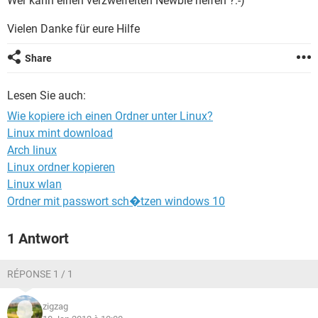
Wer kann einen verzweifelten Newbie helfen ?:-)
FACEBOOK
HARDWARE
Vielen Danke für eure Hilfe
Share
Lesen Sie auch:
Wie kopiere ich einen Ordner unter Linux?
Linux mint download
Arch linux
Linux ordner kopieren
Linux wlan
Ordner mit passwort sch�tzen windows 10
1 Antwort
RÉPONSE 1 / 1
zigzag