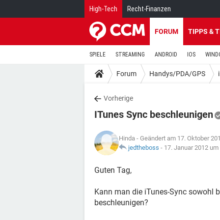
High-Tech
Recht-Finanzen
FORUM
TIPPS & 
SPIELE
STREAMING
ANDROID
IOS
WIND
Forum
Handys/PDA/GPS
Vorherige
ITunes Sync beschleunigen
Hinda
- Geändert am 17. Oktober 20
jedtheboss
-
17. Januar 2012 um
Guten Tag,
Kann man die iTunes-Sync sowohl be
beschleunigen?