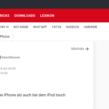
TRICKS
DOWNLOADS
LEXIKON
OWS 10
INSTAGRAM
WHATSAPP
TIKTOK
FACEBOOK
HARDWARE
iPhone
Nächste
Geschlossen
18 um 04:55
 16:50
i iPhone als auch bei dem iPod touch