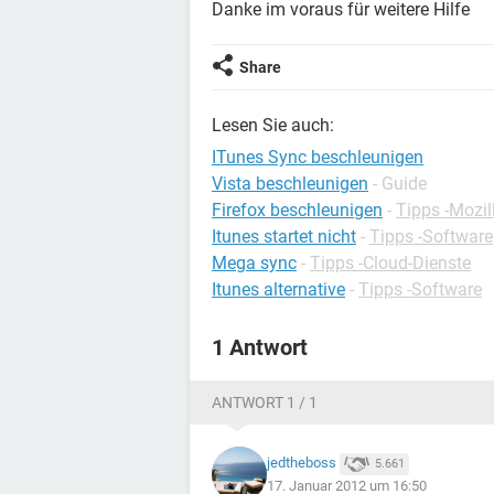
Danke im voraus für weitere Hilfe
Share
Lesen Sie auch:
ITunes Sync beschleunigen
Vista beschleunigen
- Guide
Firefox beschleunigen
-
Tipps -Mozil
Itunes startet nicht
-
Tipps -Software
Mega sync
-
Tipps -Cloud-Dienste
Itunes alternative
-
Tipps -Software
1 Antwort
ANTWORT 1 / 1
jedtheboss
5.661
17. Januar 2012 um 16:50