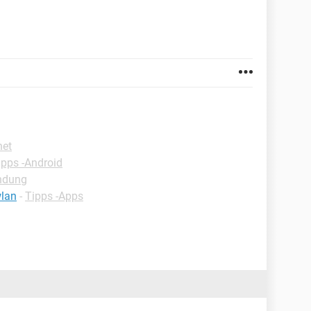
net
ipps -Android
indung
wlan
-
Tipps -Apps