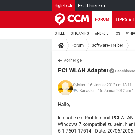
High-Tech
Recht-Finanzen
FORUM
TIPPS & 
SPIELE
STREAMING
ANDROID
IOS
WIND
Forum
Software/Treiber
Vorherige
PCI WLAN Adapter
Geschloss
Sylvian
- 16. Januar 2012 um 13:11
Kanadler -
16. Januar 2012 um 1
Hallo,
Ich habe ein Problem mit PCI WLAN Ad
Windows 7 kompatibel zu sein, hier i
6.1.7601.17514 | Date: 20/06/2006 