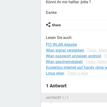
Könnt ihr mir helfen ,bitte ?
Danke
Share
Lesen Sie auch:
PCI WLAN Adapter
Wlan signal verstärken
-
Tipps -Inter
Wlan passwort anzeigen android
-
T
Wlan geschwindigkeit
-
Tipps -Verb
Kostenlos internet auf handy ohne 
Linux wlan
-
Tipps -Linux
1 Antwort
ANTWORT 1 / 1