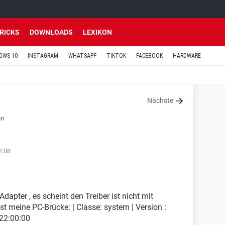
TRICKS
DOWNLOADS
LEXIKON
OWS 10
INSTAGRAM
WHATSAPP
TIKTOK
FACEBOOK
HARDWARE
Nächste
en
7:08
apter , es scheint den Treiber ist nicht mit
st meine PC-Brücke: | Classe: system | Version :
22:00:00