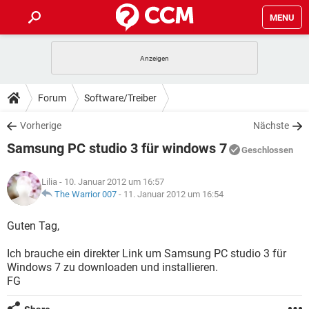
MENU
HOME
SPIELE
STREAMING
TIPPS & TRICKS
Forum
Software/Treiber
ANDROID
IOS
SPIELE
STREAMING
DOWNLOADS
Vorherige
Nächste
WINDOWS 10
INSTAGRAM
ANDROID
IOS
Samsung PC studio 3 für windows 7
WHATSAPP
SPIELE
TIKTOK
STREAMING
Geschlossen
FORUM
WINDOWS 10
INSTAGRAM
FACEBOOK
ANDROID
HARDWARE
IOS
Lilia
- 10. Januar 2012 um 16:57
WHATSAPP
SPIELE
TIKTOK
STREAMING
LEXIKON
The Warrior 007
-
11. Januar 2012 um 16:54
WINDOWS 10
INSTAGRAM
FACEBOOK
ANDROID
HARDWARE
IOS
WHATSAPP
SPIELE
TIKTOK
STREAMING
Guten Tag,
WINDOWS 10
INSTAGRAM
FACEBOOK
ANDROID
HARDWARE
IOS
Ich brauche ein direkter Link um Samsung PC studio 3 für
WHATSAPP
TIKTOK
Windows 7 zu downloaden und installieren.
WINDOWS 10
INSTAGRAM
FACEBOOK
HARDWARE
FG
WHATSAPP
TIKTOK