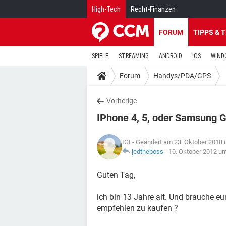
High-Tech
Recht-Finanzen
FORUM
TIPPS & 
SPIELE
STREAMING
ANDROID
IOS
WIND
Forum
Handys/PDA/GPS
Vorherige
IPhone 4, 5, oder Samsung 
IGI
- Geändert am 23. Oktober 2018 
jedtheboss
-
10. Oktober 2012 u
Guten Tag,
ich bin 13 Jahre alt. Und brauche e
empfehlen zu kaufen ?