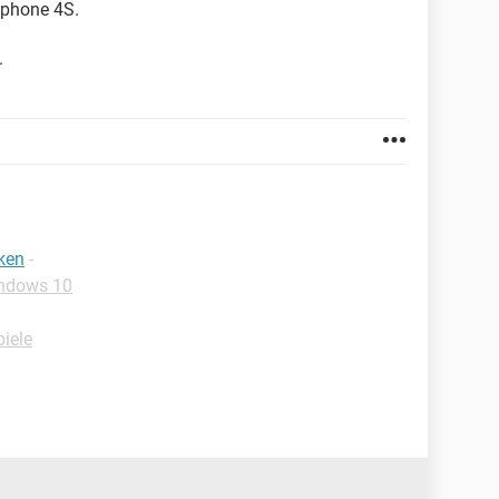
Iphone 4S.
.
ken
-
ndows 10
iele