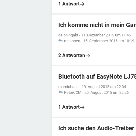
1 Antwort
Ich komme nicht in mein G
delphingabi
-
11. Dezember 2015 um 11:46
mrlappen
-
15. September 2016 um 10:19
2 Antworten
Bluetooth auf EasyNote LJ7
mamichana
-
19. August 2015 um 22:34
PeterCCM
-
20. August 2015 um 22:26
1 Antwort
Ich suche den Audio-Treiber 