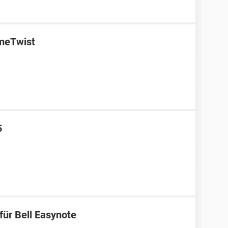
ameTwist
5
für Bell Easynote