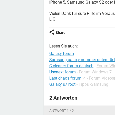
iPhone 5, Samsung Galaxy S2 oder 
Vielen Dank für eure Hilfe im Voraus
L.G
Share
Lesen Sie auch:
Galaxy forum
Samsung galaxy nummer unterdrüc
C cleaner forum deutsch
-
Forum Wi
Usenext forum
-
Forum Windows 7
Last chaos forum
✓
-
Forum Videosp
Galaxy s7 root
-
Tipps -Samsung
2 Antworten
ANTWORT 1 / 2