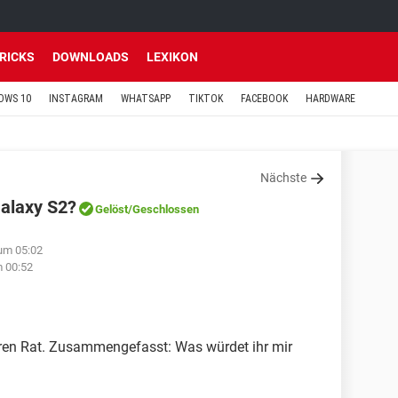
TRICKS
DOWNLOADS
LEXIKON
OWS 10
INSTAGRAM
WHATSAPP
TIKTOK
FACEBOOK
HARDWARE
Nächste
Galaxy S2?
Gelöst
/Geschlossen
um 05:02
m 00:52
uren Rat. Zusammengefasst: Was würdet ihr mir