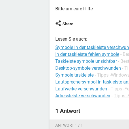
Bitte um eure Hilfe
Share
Lesen Sie auch:
Symbole in der taskleiste verschwu
In der taskleiste fehlen symbole
- Be
Taskleiste symbole unsichtbar
- Bes
Desktop-symbole verschwunden
-
Ti
Symbole taskleiste
-
Tipps -Window
Lautsprechersymbol in taskleiste a
Laufwerke verschwunden
-
Tipps -Fe
Adressleiste verschwunden
-
Tipps -
1 Antwort
ANTWORT 1 / 1