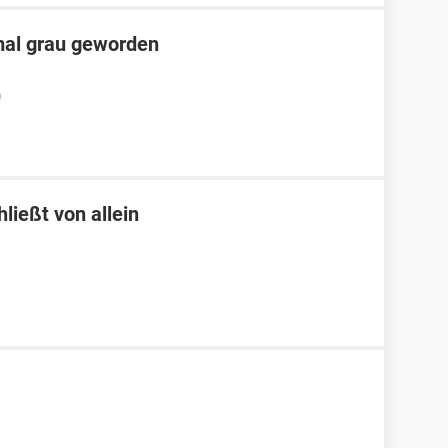
nmal grau geworden
0
ließt von allein