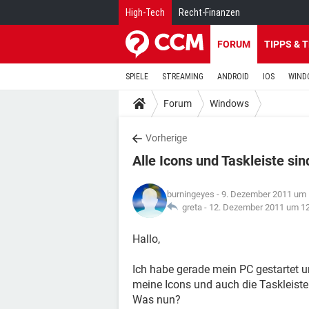
High-Tech
Recht-Finanzen
FORUM
TIPPS & 
SPIELE
STREAMING
ANDROID
IOS
WIND
Forum
Windows
Vorherige
Alle Icons und Taskleiste s
burningeyes
- 9. Dezember 2011 um 
greta -
12. Dezember 2011 um 1
Hallo,
Ich habe gerade mein PC gestartet un
meine Icons und auch die Taskleist
Was nun?