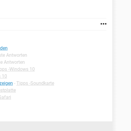
nden
ste Antworten
te Antworten
pps -Windows 10
s 10
nzeigen
-
Tipps -Soundkarte
stplatte
Safari