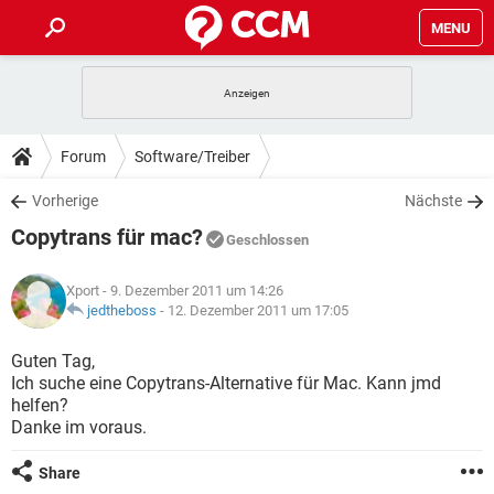
MENU
HOME
SPIELE
STREAMING
TIPPS & TRICKS
Forum
Software/Treiber
ANDROID
IOS
SPIELE
STREAMING
DOWNLOADS
Vorherige
Nächste
WINDOWS 10
INSTAGRAM
ANDROID
IOS
Copytrans für mac?
WHATSAPP
SPIELE
TIKTOK
STREAMING
Geschlossen
FORUM
WINDOWS 10
INSTAGRAM
FACEBOOK
ANDROID
HARDWARE
IOS
Xport
- 9. Dezember 2011 um 14:26
WHATSAPP
SPIELE
TIKTOK
STREAMING
LEXIKON
jedtheboss
-
12. Dezember 2011 um 17:05
WINDOWS 10
INSTAGRAM
FACEBOOK
ANDROID
HARDWARE
IOS
WHATSAPP
SPIELE
TIKTOK
STREAMING
Guten Tag,
WINDOWS 10
INSTAGRAM
Ich suche eine Copytrans-Alternative für Mac. Kann jmd
FACEBOOK
ANDROID
HARDWARE
IOS
helfen?
WHATSAPP
TIKTOK
Danke im voraus.
WINDOWS 10
INSTAGRAM
FACEBOOK
HARDWARE
WHATSAPP
TIKTOK
Share