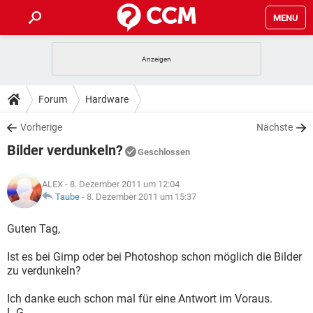
MENU
HOME
SPIELE
STREAMING
TIPPS & TRICKS
Forum
Hardware
ANDROID
IOS
SPIELE
STREAMING
DOWNLOADS
Vorherige
Nächste
WINDOWS 10
INSTAGRAM
ANDROID
IOS
Bilder verdunkeln?
WHATSAPP
SPIELE
TIKTOK
STREAMING
Geschlossen
FORUM
WINDOWS 10
INSTAGRAM
FACEBOOK
ANDROID
HARDWARE
IOS
ALEX
- 8. Dezember 2011 um 12:04
WHATSAPP
SPIELE
TIKTOK
STREAMING
LEXIKON
Taube
-
8. Dezember 2011 um 15:37
WINDOWS 10
INSTAGRAM
FACEBOOK
ANDROID
HARDWARE
IOS
WHATSAPP
SPIELE
TIKTOK
STREAMING
Guten Tag,
WINDOWS 10
INSTAGRAM
FACEBOOK
ANDROID
HARDWARE
IOS
Ist es bei Gimp oder bei Photoshop schon möglich die Bilder
WHATSAPP
TIKTOK
zu verdunkeln?
WINDOWS 10
INSTAGRAM
FACEBOOK
HARDWARE
WHATSAPP
TIKTOK
Ich danke euch schon mal für eine Antwort im Voraus.
L.G