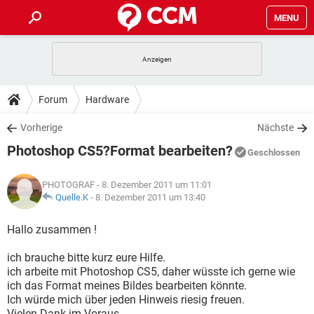
MENU
HOME
SPIELE
STREAMING
TIPPS & TRICKS
Forum
Hardware
ANDROID
IOS
SPIELE
STREAMING
DOWNLOADS
Vorherige
Nächste
WINDOWS 10
INSTAGRAM
ANDROID
IOS
Photoshop CS5?Format bearbeiten?
WHATSAPP
SPIELE
TIKTOK
STREAMING
Geschlossen
FORUM
WINDOWS 10
INSTAGRAM
FACEBOOK
ANDROID
HARDWARE
IOS
PHOTOGRAF
- 8. Dezember 2011 um 11:01
WHATSAPP
SPIELE
TIKTOK
STREAMING
LEXIKON
Quelle.K
-
8. Dezember 2011 um 13:40
WINDOWS 10
INSTAGRAM
FACEBOOK
ANDROID
HARDWARE
IOS
WHATSAPP
SPIELE
TIKTOK
STREAMING
Hallo zusammen !
WINDOWS 10
INSTAGRAM
FACEBOOK
ANDROID
HARDWARE
IOS
ich brauche bitte kurz eure Hilfe.
WHATSAPP
TIKTOK
ich arbeite mit Photoshop CS5, daher wüsste ich gerne wie
WINDOWS 10
INSTAGRAM
FACEBOOK
HARDWARE
ich das Format meines Bildes bearbeiten könnte.
WHATSAPP
TIKTOK
Ich würde mich über jeden Hinweis riesig freuen.
Vielen Dank im Voraus.