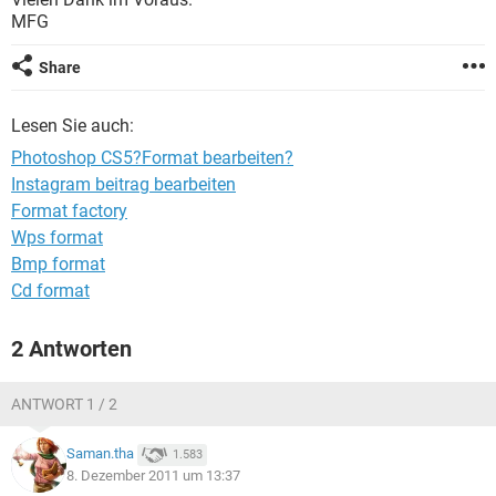
FACEBOOK
HARDWARE
MFG
Share
Lesen Sie auch:
Photoshop CS5?Format bearbeiten?
Instagram beitrag bearbeiten
Format factory
Wps format
Bmp format
Cd format
2 Antworten
ANTWORT 1 / 2
Saman.tha
1.583
8. Dezember 2011 um 13:37