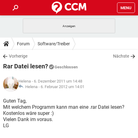
MENU
HOME
SPIELE
STREAMING
TIPPS & TRICKS
Forum
Software/Treiber
ANDROID
IOS
SPIELE
STREAMING
DOWNLOADS
Vorherige
Nächste
WINDOWS 10
INSTAGRAM
ANDROID
IOS
Rar Datei lesen?
WHATSAPP
SPIELE
TIKTOK
STREAMING
Geschlossen
FORUM
WINDOWS 10
INSTAGRAM
FACEBOOK
ANDROID
HARDWARE
IOS
Helena
- 6. Dezember 2011 um 14:48
WHATSAPP
SPIELE
TIKTOK
STREAMING
LEXIKON
Helena -
6. Februar 2012 um 14:01
WINDOWS 10
INSTAGRAM
FACEBOOK
ANDROID
HARDWARE
IOS
WHATSAPP
SPIELE
TIKTOK
STREAMING
Guten Tag,
WINDOWS 10
INSTAGRAM
Mit welchem Programm kann man eine .rar Datei lesen?
FACEBOOK
ANDROID
HARDWARE
IOS
Kostenlos wäre super :)
WHATSAPP
TIKTOK
Vielen Dank im voraus.
WINDOWS 10
INSTAGRAM
FACEBOOK
HARDWARE
LG
WHATSAPP
TIKTOK