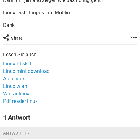
Kann mir jemand zeigen wie das richtig geht ?
FACEBOOK
HARDWARE
Linux Dist.: Linpus Lite Moblin
Dank
Share
Lesen Sie auch:
Linux fdisk -l
Linux mint download
Arch linux
Linux wlan
Winrar linux
Pdf reader linux
1 Antwort
ANTWORT 1 / 1