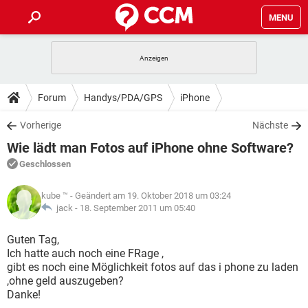
MENU
HOME
SPIELE
STREAMING
TIPPS & TRICKS
Forum
Handys/PDA/GPS
iPhone
ANDROID
IOS
SPIELE
STREAMING
DOWNLOADS
Vorherige
Nächste
WINDOWS 10
INSTAGRAM
ANDROID
IOS
Wie lädt man Fotos auf iPhone ohne Software?
WHATSAPP
SPIELE
TIKTOK
STREAMING
FORUM
WINDOWS 10
INSTAGRAM
Geschlossen
FACEBOOK
ANDROID
HARDWARE
IOS
WHATSAPP
SPIELE
TIKTOK
STREAMING
LEXIKON
WINDOWS 10
kube ™
- Geändert am 19. Oktober 2018 um 03:24
INSTAGRAM
FACEBOOK
ANDROID
HARDWARE
IOS
jack -
18. September 2011 um 05:40
WHATSAPP
SPIELE
TIKTOK
STREAMING
WINDOWS 10
INSTAGRAM
Guten Tag,
FACEBOOK
ANDROID
HARDWARE
IOS
Ich hatte auch noch eine FRage ,
WHATSAPP
TIKTOK
gibt es noch eine Möglichkeit fotos auf das i phone zu laden
WINDOWS 10
INSTAGRAM
FACEBOOK
HARDWARE
,ohne geld auszugeben?
WHATSAPP
TIKTOK
Danke!