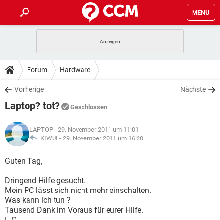
MENU
HOME
SPIELE
STREAMING
TIPPS & TRICKS
Forum
Hardware
ANDROID
IOS
SPIELE
STREAMING
DOWNLOADS
Vorherige
Nächste
WINDOWS 10
INSTAGRAM
ANDROID
IOS
Laptop? tot?
WHATSAPP
SPIELE
TIKTOK
STREAMING
Geschlossen
FORUM
WINDOWS 10
INSTAGRAM
FACEBOOK
ANDROID
HARDWARE
IOS
LAPTOP
- 29. November 2011 um 11:01
WHATSAPP
SPIELE
TIKTOK
STREAMING
LEXIKON
KIWUI -
29. November 2011 um 16:20
WINDOWS 10
INSTAGRAM
FACEBOOK
ANDROID
HARDWARE
IOS
WHATSAPP
SPIELE
TIKTOK
STREAMING
Guten Tag,
WINDOWS 10
INSTAGRAM
FACEBOOK
ANDROID
HARDWARE
IOS
Dringend Hilfe gesucht.
WHATSAPP
TIKTOK
Mein PC lässt sich nicht mehr einschalten.
WINDOWS 10
INSTAGRAM
FACEBOOK
HARDWARE
Was kann ich tun ?
WHATSAPP
TIKTOK
Tausend Dank im Voraus für eurer Hilfe.
L.G