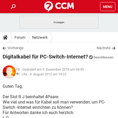
MENU
HOME
SPIELE
STREAMING
TIPPS & TRICKS
Forum
Netzwerk
ANDROID
IOS
SPIELE
STREAMING
DOWNLOADS
Vorherige
Nächste
WINDOWS 10
INSTAGRAM
ANDROID
IOS
Digitalkabel für PC-Switch-Internet?
WHATSAPP
SPIELE
TIKTOK
STREAMING
Geschlossen
FORUM
WINDOWS 10
INSTAGRAM
FACEBOOK
ANDROID
HARDWARE
IOS
FB
- Geändert am 5. Dezember 2018 um 04:45
WHATSAPP
SPIELE
TIKTOK
STREAMING
LEXIKON
Lita -
8. August 2012 um 14:22
WINDOWS 10
INSTAGRAM
FACEBOOK
ANDROID
HARDWARE
IOS
WHATSAPP
SPIELE
TIKTOK
STREAMING
Guten Tag,
WINDOWS 10
INSTAGRAM
FACEBOOK
ANDROID
HARDWARE
IOS
Der Slot R J beinhaltet 4Paare.
WHATSAPP
TIKTOK
Wie viel und was für Kabel soll man verwenden, um PC-
WINDOWS 10
INSTAGRAM
FACEBOOK
HARDWARE
Switch -Internet einrichten zu können?
WHATSAPP
TIKTOK
Für Antworten danke ich euch herzlich.
L.G