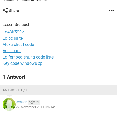
FACEBOOK
HARDWARE
Share
Lesen Sie auch:
Lg43lf590v
Lg pc suite
Alexa cheat code
Ascii code
Lg fernbedienung code liste
Key code windows xp
1 Antwort
ANTWORT 1 / 1
Urmann
25
22. November 2011 um 14:10