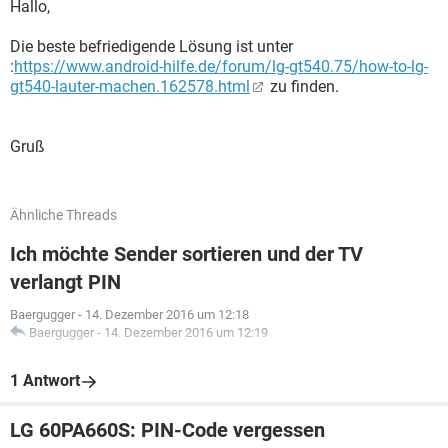
Hallo,
Die beste befriedigende Lösung ist unter
:
https://www.android-hilfe.de/forum/lg-gt540.75/how-to-lg-
gt540-lauter-machen.162578.html
zu finden.
Gruß
Ähnliche Threads
Ich möchte Sender sortieren und der TV
verlangt PIN
Baergugger
-
14. Dezember 2016 um 12:18
Baergugger
-
14. Dezember 2016 um 12:19
1 Antwort
LG 60PA660S: PIN-Code vergessen