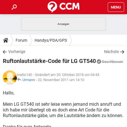
MENU
HOME
SPIELE
STREAMING
TIPPS & TRICKS
Forum
Handys/PDA/GPS
ANDROID
IOS
SPIELE
STREAMING
DOWNLOADS
Vorherige
Nächste
WINDOWS 10
INSTAGRAM
ANDROID
IOS
Ruftonlautstärke-Code für LG GT540
WHATSAPP
SPIELE
TIKTOK
STREAMING
Geschlossen
FORUM
WINDOWS 10
INSTAGRAM
FACEBOOK
ANDROID
HARDWARE
IOS
matis140
- Geändert am 20. Oktober 2018 um 04:43
WHATSAPP
SPIELE
TIKTOK
STREAMING
LEXIKON
Urmann
-
22. November 2011 um 14:10
WINDOWS 10
INSTAGRAM
FACEBOOK
ANDROID
HARDWARE
IOS
WHATSAPP
SPIELE
TIKTOK
STREAMING
Hallo,
WINDOWS 10
INSTAGRAM
FACEBOOK
ANDROID
HARDWARE
IOS
Mein LG GT540 ist sehr leise wenn jemand mich anruft und
WHATSAPP
TIKTOK
ich habe mir überlegt ob es doch eine Art Code für die
WINDOWS 10
INSTAGRAM
FACEBOOK
HARDWARE
Ruftonlautstärke gäbe, um die Lautstärke ändern zu können.
WHATSAPP
TIKTOK
Danke für eure Antworte