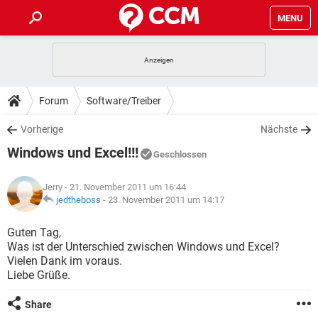
MENU
HOME
SPIELE
STREAMING
TIPPS & TRICKS
Forum
Software/Treiber
ANDROID
IOS
SPIELE
STREAMING
DOWNLOADS
Vorherige
Nächste
WINDOWS 10
INSTAGRAM
ANDROID
IOS
Windows und Excel!!!
WHATSAPP
SPIELE
TIKTOK
STREAMING
Geschlossen
FORUM
WINDOWS 10
INSTAGRAM
FACEBOOK
ANDROID
HARDWARE
IOS
Jerry
- 21. November 2011 um 16:44
WHATSAPP
SPIELE
TIKTOK
STREAMING
LEXIKON
jedtheboss
-
23. November 2011 um 14:17
WINDOWS 10
INSTAGRAM
FACEBOOK
ANDROID
HARDWARE
IOS
WHATSAPP
SPIELE
TIKTOK
STREAMING
Guten Tag,
WINDOWS 10
INSTAGRAM
Was ist der Unterschied zwischen Windows und Excel?
FACEBOOK
ANDROID
HARDWARE
IOS
Vielen Dank im voraus.
WHATSAPP
TIKTOK
Liebe Grüße.
WINDOWS 10
INSTAGRAM
FACEBOOK
HARDWARE
WHATSAPP
TIKTOK
Share