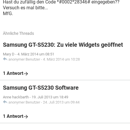
Hast du zufällig den Code *#0002*28346# eingegeben??
Versuch es mal bitte...
MfG.
Ähnliche Threads
Samsung GT-S5230: Zu viele Widgets geöffnet
Mary D
-
4. März 2014 um 08:51
anonymer Benutzer
-
4. März 2014 um 10:28
1 Antwort
Samsung GT-S5230 Software
Anne hackbarth
-
19. Juli 2013 um 18:49
anonymer Benutzer
-
24. Juli 2013 um 09:44
1 Antwort