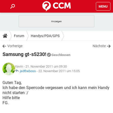
MENU
HOME
SPIELE
STREAMING
TIPPS & TRICKS
Forum
Handys/PDA/GPS
ANDROID
IOS
SPIELE
STREAMING
DOWNLOADS
Vorherige
Nächste
WINDOWS 10
INSTAGRAM
ANDROID
IOS
Samsung gt-s5230!
WHATSAPP
SPIELE
TIKTOK
STREAMING
Geschlossen
FORUM
WINDOWS 10
INSTAGRAM
FACEBOOK
ANDROID
HARDWARE
IOS
Kevin
- 21. November 2011 um 09:30
WHATSAPP
SPIELE
TIKTOK
STREAMING
LEXIKON
jedtheboss
-
22. November 2011 um 15:05
WINDOWS 10
INSTAGRAM
FACEBOOK
ANDROID
HARDWARE
IOS
WHATSAPP
SPIELE
TIKTOK
STREAMING
Guten Tag,
WINDOWS 10
INSTAGRAM
Ich habe den Sperrcode vergessen und ich kann mein Handy
FACEBOOK
ANDROID
HARDWARE
IOS
nicht starten :/
WHATSAPP
TIKTOK
Hilfe bitte
WINDOWS 10
INSTAGRAM
FACEBOOK
HARDWARE
FG.
WHATSAPP
TIKTOK