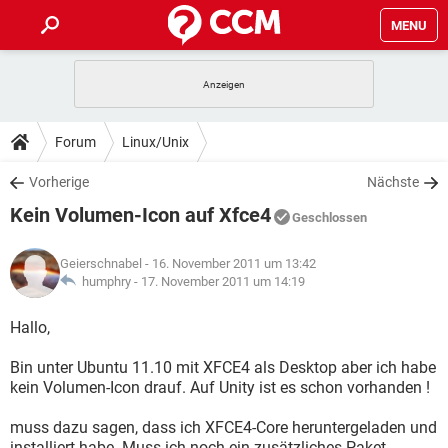
MENU
HOME
SPIELE
STREAMING
TIPPS & TRICKS
Forum
Linux/Unix
ANDROID
IOS
SPIELE
STREAMING
DOWNLOADS
Vorherige
Nächste
WINDOWS 10
INSTAGRAM
ANDROID
IOS
Kein Volumen-Icon auf Xfce4
WHATSAPP
SPIELE
TIKTOK
STREAMING
Geschlossen
FORUM
WINDOWS 10
INSTAGRAM
FACEBOOK
ANDROID
HARDWARE
IOS
Geierschnabel
- 16. November 2011 um 13:42
WHATSAPP
SPIELE
TIKTOK
STREAMING
LEXIKON
humphry -
17. November 2011 um 14:19
WINDOWS 10
INSTAGRAM
FACEBOOK
ANDROID
HARDWARE
IOS
WHATSAPP
SPIELE
TIKTOK
STREAMING
Hallo,
WINDOWS 10
INSTAGRAM
FACEBOOK
ANDROID
HARDWARE
IOS
Bin unter Ubuntu 11.10 mit XFCE4 als Desktop aber ich habe
WHATSAPP
TIKTOK
kein Volumen-Icon drauf. Auf Unity ist es schon vorhanden !
WINDOWS 10
INSTAGRAM
FACEBOOK
HARDWARE
WHATSAPP
TIKTOK
muss dazu sagen, dass ich XFCE4-Core heruntergeladen und
installiert habe. Muss ich noch ein zusätzliches Paket