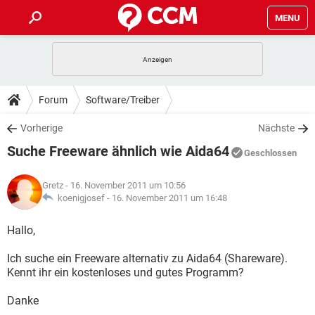
MENU
HOME
SPIELE
STREAMING
TIPPS & TRICKS
Forum
Software/Treiber
ANDROID
IOS
SPIELE
STREAMING
DOWNLOADS
Vorherige
Nächste
WINDOWS 10
INSTAGRAM
ANDROID
IOS
Suche Freeware ähnlich wie Aida64
WHATSAPP
SPIELE
TIKTOK
STREAMING
Geschlossen
FORUM
WINDOWS 10
INSTAGRAM
FACEBOOK
ANDROID
HARDWARE
IOS
Gretz
- 16. November 2011 um 10:56
WHATSAPP
SPIELE
TIKTOK
STREAMING
LEXIKON
koenigjosef -
16. November 2011 um 16:48
WINDOWS 10
INSTAGRAM
FACEBOOK
ANDROID
HARDWARE
IOS
WHATSAPP
SPIELE
TIKTOK
STREAMING
Hallo,
WINDOWS 10
INSTAGRAM
FACEBOOK
ANDROID
HARDWARE
IOS
Ich suche ein Freeware alternativ zu Aida64 (Shareware).
WHATSAPP
TIKTOK
Kennt ihr ein kostenloses und gutes Programm?
WINDOWS 10
INSTAGRAM
FACEBOOK
HARDWARE
WHATSAPP
TIKTOK
Danke