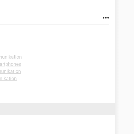
munikation
artphones
unikation
ikation