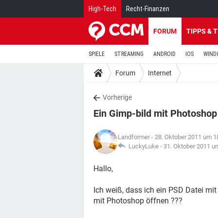
High-Tech
Recht-Finanzen
FORUM
TIPPS & 
SPIELE
STREAMING
ANDROID
IOS
WIND
Forum
Internet
Vorherige
Ein Gimp-bild mit Photoshop
Landformer
- 28. Oktober 2011 um 1
LuckyLuke -
31. Oktober 2011 u
Hallo,
Ich weiß, dass ich ein PSD Datei mi
mit Photoshop öffnen ???