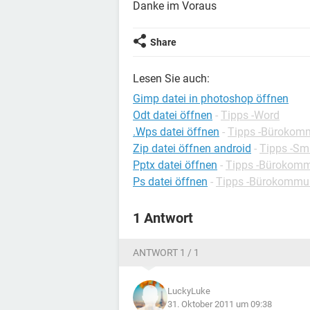
Danke im Voraus
Share
Lesen Sie auch:
Gimp datei in photoshop öffnen
Odt datei öffnen
-
Tipps -Word
.Wps datei öffnen
-
Tipps -Bürokom
Zip datei öffnen android
-
Tipps -Sm
Pptx datei öffnen
-
Tipps -Bürokomm
Ps datei öffnen
-
Tipps -Bürokommun
1 Antwort
ANTWORT 1 / 1
LuckyLuke
31. Oktober 2011 um 09:38