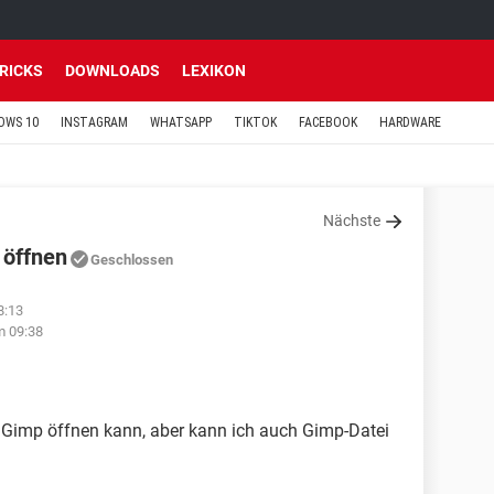
TRICKS
DOWNLOADS
LEXIKON
OWS 10
INSTAGRAM
WHATSAPP
TIKTOK
FACEBOOK
HARDWARE
Nächste
 öffnen
Geschlossen
8:13
m 09:38
t Gimp öffnen kann, aber kann ich auch Gimp-Datei