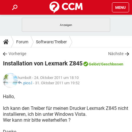
MENU
HOME
SPIELE
STREAMING
TIPPS & TRICKS
Forum
Software/Treiber
ANDROID
IOS
SPIELE
STREAMING
DOWNLOADS
Vorherige
Nächste
WINDOWS 10
INSTAGRAM
ANDROID
IOS
Installation von Lexmark Z845
WHATSAPP
SPIELE
TIKTOK
STREAMING
Gelöst
/Geschlossen
FORUM
WINDOWS 10
INSTAGRAM
FACEBOOK
ANDROID
HARDWARE
IOS
humbolt
- 24. Oktober 2011 um 18:10
WHATSAPP
SPIELE
TIKTOK
STREAMING
LEXIKON
pico.l
-
31. Oktober 2011 um 19:52
WINDOWS 10
INSTAGRAM
FACEBOOK
ANDROID
HARDWARE
IOS
WHATSAPP
SPIELE
TIKTOK
STREAMING
Hallo,
WINDOWS 10
INSTAGRAM
FACEBOOK
ANDROID
HARDWARE
IOS
Ich kann den Treiber für meinen Drucker Lexmark Z845 nicht
WHATSAPP
TIKTOK
installieren, ich bin unter Windows Vista.
WINDOWS 10
INSTAGRAM
FACEBOOK
HARDWARE
Wer kann mir bitte weiterhelfen ?
WHATSAPP
TIKTOK
Danke