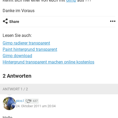
Kennt sich hier einer von euch mit
Gimp
aus ???
FACEBOOK
HARDWARE
Danke im Voraus
Share
Lesen Sie auch:
Gimp radierer transparent
Paint hintergrund transparent
Gimp download
Hintergrund transparent machen online kostenlos
2 Antworten
ANTWORT 1 / 2
pico.l
637
24. Oktober 2011 um 20:04
Hallo,