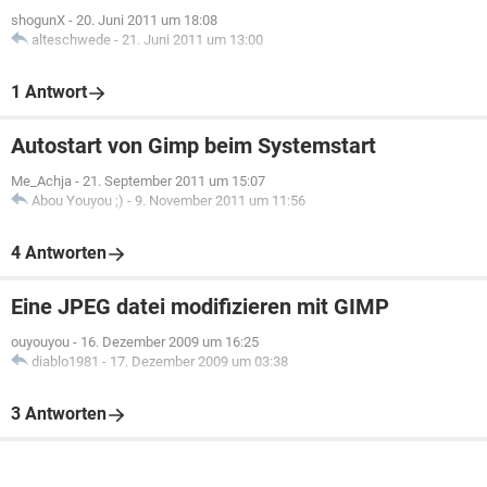
shogunX
-
20. Juni 2011 um 18:08
alteschwede
-
21. Juni 2011 um 13:00
1 Antwort
Autostart von Gimp beim Systemstart
Me_Achja
-
21. September 2011 um 15:07
Abou Youyou ;)
-
9. November 2011 um 11:56
4 Antworten
Eine JPEG datei modifizieren mit GIMP
ouyouyou
-
16. Dezember 2009 um 16:25
diablo1981
-
17. Dezember 2009 um 03:38
3 Antworten