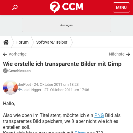
MENU
HOME
SPIELE
STREAMING
TIPPS & TRICKS
Forum
Software/Treiber
ANDROID
IOS
SPIELE
STREAMING
DOWNLOADS
Vorherige
Nächste
WINDOWS 10
INSTAGRAM
ANDROID
IOS
Wie erstelle ich transparente Bilder mit Gimp
WHATSAPP
SPIELE
TIKTOK
STREAMING
FORUM
WINDOWS 10
INSTAGRAM
Geschlossen
FACEBOOK
ANDROID
HARDWARE
IOS
WHATSAPP
SPIELE
TIKTOK
STREAMING
LEXIKON
WINDOWS 10
derPoet
- 24. Oktober 2011 um 18:23
INSTAGRAM
FACEBOOK
ANDROID
HARDWARE
IOS
old-trigger -
27. Oktober 2011 um 17:06
WHATSAPP
SPIELE
TIKTOK
STREAMING
WINDOWS 10
INSTAGRAM
Hallo,
FACEBOOK
ANDROID
HARDWARE
IOS
WHATSAPP
TIKTOK
Also wie oben im Titel steht, möchte ich ein
WINDOWS 10
INSTAGRAM
PNG
Bild als
FACEBOOK
HARDWARE
transparentes Bild speichern, weiß aber nicht wie ich es
WHATSAPP
TIKTOK
erstellen soll.