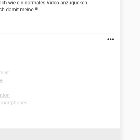
fach wie ein normales Video anzugucken.
ch damit meine !!!
rheit
re
tion
Smartphones