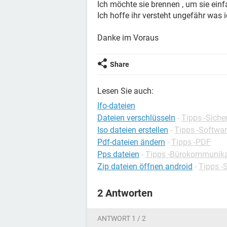
Ich möchte sie brennen , um sie ein
Ich hoffe ihr versteht ungefähr was i
Danke im Voraus
Share
Lesen Sie auch:
Ifo-dateien
Dateien verschlüsseln
-
Tipps -Siche
Iso dateien erstellen
-
Tipps -Softwa
Pdf-dateien ändern
-
Tipps -PDF
Pps dateien
-
Tipps -Bürokommunika
Zip dateien öffnen android
-
Tipps -
2 Antworten
ANTWORT 1 / 2