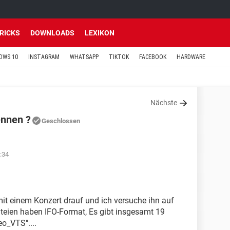
TRICKS
DOWNLOADS
LEXIKON
OWS 10
INSTAGRAM
WHATSAPP
TIKTOK
FACEBOOK
HARDWARE
Nächste
ennen ?
Geschlossen
:34
mit einem Konzert drauf und ich versuche ihn auf
teien haben IFO-Format, Es gibt insgesamt 19
o_VTS"....