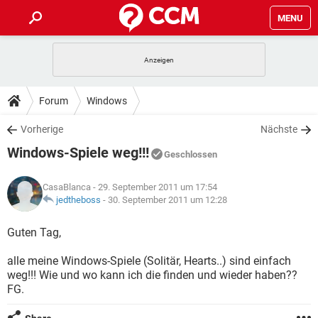
MENU
HOME
SPIELE
STREAMING
TIPPS & TRICKS
Forum
Windows
ANDROID
IOS
SPIELE
STREAMING
DOWNLOADS
Vorherige
Nächste
WINDOWS 10
INSTAGRAM
ANDROID
IOS
Windows-Spiele weg!!!
WHATSAPP
SPIELE
TIKTOK
STREAMING
Geschlossen
FORUM
WINDOWS 10
INSTAGRAM
FACEBOOK
ANDROID
HARDWARE
IOS
CasaBlanca
- 29. September 2011 um 17:54
WHATSAPP
SPIELE
TIKTOK
STREAMING
LEXIKON
jedtheboss
-
30. September 2011 um 12:28
WINDOWS 10
INSTAGRAM
FACEBOOK
ANDROID
HARDWARE
IOS
WHATSAPP
SPIELE
TIKTOK
STREAMING
Guten Tag,
WINDOWS 10
INSTAGRAM
FACEBOOK
ANDROID
HARDWARE
IOS
alle meine Windows-Spiele (Solitär, Hearts..) sind einfach
WHATSAPP
TIKTOK
weg!!! Wie und wo kann ich die finden und wieder haben??
WINDOWS 10
INSTAGRAM
FACEBOOK
HARDWARE
FG.
WHATSAPP
TIKTOK