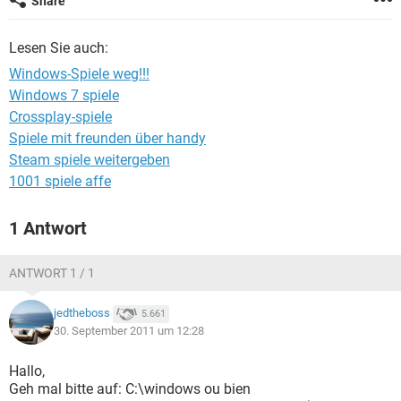
Share
FACEBOOK
HARDWARE
Lesen Sie auch:
Windows-Spiele weg!!!
Windows 7 spiele
Crossplay-spiele
Spiele mit freunden über handy
Steam spiele weitergeben
1001 spiele affe
1 Antwort
ANTWORT 1 / 1
jedtheboss
5.661
30. September 2011 um 12:28
Hallo,
Geh mal bitte auf: C:\windows ou bien