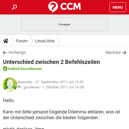
MENU
HOME
SPIELE
STREAMING
TIPPS & TRICKS
Forum
Linux/Unix
ANDROID
IOS
SPIELE
STREAMING
DOWNLOADS
Vorherige
Nächste
WINDOWS 10
INSTAGRAM
ANDROID
IOS
Unterschied zwischen 2 Befehlszeilen
WHATSAPP
SPIELE
TIKTOK
STREAMING
FORUM
WINDOWS 10
INSTAGRAM
Gelöst
/Geschlossen
FACEBOOK
ANDROID
HARDWARE
IOS
WHATSAPP
SPIELE
TIKTOK
STREAMING
LEXIKON
WINDOWS 10
diasendo
- 27. September 2011 um 15:42
INSTAGRAM
FACEBOOK
ANDROID
HARDWARE
IOS
gmx4ever -
7. Oktober 2011 um 16:58
WHATSAPP
SPIELE
TIKTOK
STREAMING
WINDOWS 10
INSTAGRAM
Hallo,
FACEBOOK
ANDROID
HARDWARE
IOS
WHATSAPP
TIKTOK
Kann mir bitte jemand folgende Dilemma erklären, was ist
WINDOWS 10
INSTAGRAM
FACEBOOK
HARDWARE
der Unterschied zwischen die beiden folgenden :
WHATSAPP
TIKTOK