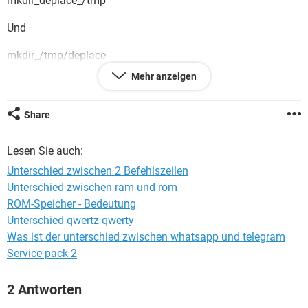
mkdir_deplace_/tmp
FACEBOOK
HARDWARE
Und
mkdir_/tmp/deplace
Mehr anzeigen
Befehlszeilen ?
mit der 1. BZ lässt sich deplace per ls unter der Verzeichnis
Share
temp nicht zeigen
mit der 2. BZ lässt sich deplace per ls unter der Verzeichnis
Lesen Sie auch:
temp doch zeigen
Unterschied zwischen 2 Befehlszeilen
Kann mir bitte jemand helfen , ich bin noch Neuling mit dem
Unterschied zwischen ram und rom
Linux-System !!!
ROM-Speicher - Bedeutung
Danke
Unterschied qwertz qwerty
Was ist der unterschied zwischen whatsapp und telegram
Service pack 2
2 Antworten