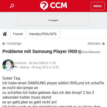
MENU
HOME
SPIELE
STREAMING
TIPPS & TRICKS
Forum
Handys/PDA/GPS
ANDROID
IOS
SPIELE
STREAMING
DOWNLOADS
Vorherige
Nächste
WINDOWS 10
INSTAGRAM
ANDROID
IOS
Probleme mit Samsung Player i900
WHATSAPP
SPIELE
TIKTOK
STREAMING
Geschlossen
FORUM
WINDOWS 10
INSTAGRAM
FACEBOOK
ANDROID
HARDWARE
IOS
markinat
- 28 Dez 2009 à 11:02
WHATSAPP
SPIELE
TIKTOK
STREAMING
LEXIKON
Opikop -
30 Aug 2012 à 13:53
WINDOWS 10
INSTAGRAM
FACEBOOK
ANDROID
HARDWARE
IOS
WHATSAPP
SPIELE
TIKTOK
STREAMING
Guten Tag,
WINDOWS 10
INSTAGRAM
Ich habe einen SAMSUNG player addict i900,und ich schaffe
FACEBOOK
ANDROID
HARDWARE
IOS
es nicht die lampe an
WHATSAPP
TIKTOK
zu schalten.Ich habe gelesen das ich den knopf 2 bis 3
WINDOWS 10
INSTAGRAM
FACEBOOK
HARDWARE
sekunden halten muss damit
WHATSAPP
TIKTOK
es an geht,aber es geht nicht an!
Ich habe auch an der einstellung versucht es zu lösen aber