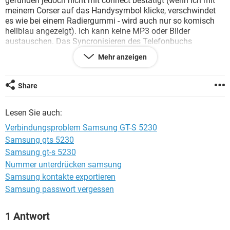
gefunden jedoch nicht mit connect bestätigt (wenn ich mit
FACEBOOK
HARDWARE
meinem Corser auf das Handysymbol klicke, verschwindet
es wie bei einem Radiergummi - wird auch nur so komisch
hellblau angezeigt). Ich kann keine MP3 oder Bilder
austauschen. Das Syncronisieren des Telefonbuchs
funktioniert jedoch. Da ich kein PC Profi bin, ist mein Latein
Mehr anzeigen
am Ende. Kann mir vielleicht jemand einen Tipp geben?
Danke und viele Grüße
Share
Lesen Sie auch:
Verbindungsproblem Samsung GT-S 5230
Samsung gts 5230
Samsung gt-s 5230
Nummer unterdrücken samsung
Samsung kontakte exportieren
Samsung passwort vergessen
1 Antwort