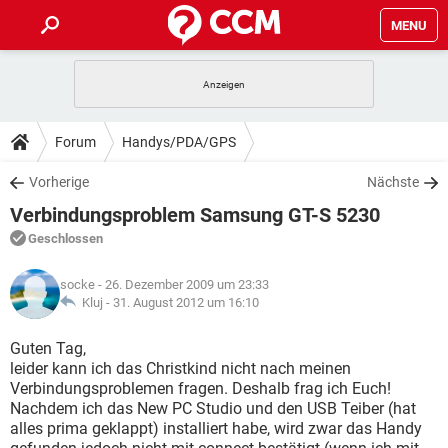
MENU
HOME
SPIELE
STREAMING
TIPPS & TRICKS
Forum
Handys/PDA/GPS
ANDROID
IOS
SPIELE
STREAMING
DOWNLOADS
Vorherige
Nächste
WINDOWS 10
INSTAGRAM
ANDROID
IOS
Verbindungsproblem Samsung GT-S 5230
WHATSAPP
SPIELE
TIKTOK
STREAMING
FORUM
WINDOWS 10
INSTAGRAM
Geschlossen
FACEBOOK
ANDROID
HARDWARE
IOS
WHATSAPP
SPIELE
TIKTOK
STREAMING
LEXIKON
WINDOWS 10
socke
- 26. Dezember 2009 um 23:33
INSTAGRAM
FACEBOOK
ANDROID
HARDWARE
IOS
Kluj -
31. August 2012 um 16:10
WHATSAPP
SPIELE
TIKTOK
STREAMING
WINDOWS 10
INSTAGRAM
Guten Tag,
FACEBOOK
ANDROID
HARDWARE
IOS
leider kann ich das Christkind nicht nach meinen
WHATSAPP
TIKTOK
Verbindungsproblemen fragen. Deshalb frag ich Euch!
WINDOWS 10
INSTAGRAM
FACEBOOK
HARDWARE
Nachdem ich das New PC Studio und den USB Teiber (hat
WHATSAPP
TIKTOK
alles prima geklappt) installiert habe, wird zwar das Handy